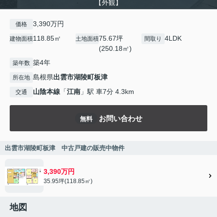
【外観】
3,390万円
価格
118.85㎡
75.67坪
4LDK
建物面積
土地面積
間取り
(250.18㎡)
築4年
築年数
島根県
出雲市
湖陵町板津
所在地
山陰本線
「
江南
」駅 車7分 4.3km
交通
お問い合わせ
無料
出雲市湖陵町板津 中古戸建の販売中物件
3,390万円
35.95坪(118.85㎡)
地図