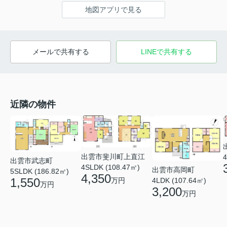
地図アプリで見る
メールで共有する
LINEで共有する
近隣の物件
出雲市斐川町上直江
4
出雲市武志町
4SLDK (108.47㎡)
出雲市高岡町
5SLDK (186.82㎡)
4,350
1,550
万円
4LDK (107.64㎡)
万円
3,200
万円