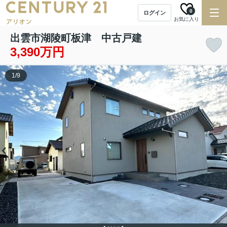
0
ログイン
お気に入り
出雲市湖陵町板津 中古戸建
3,390万円
1
/
9