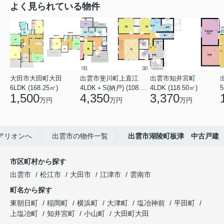
よく見られている物件
大田市大田町大田
出雲市斐川町上直江
出雲市知井宮町
6LDK (168.25㎡)
4LDK＋S(納戸) (108.47㎡)
4LDK (118.50㎡)
5
1,500
4,350
3,370
万円
万円
万円
1アリオンへ
出雲市の物件一覧
出雲市湖陵町板津 中古戸建
市区町村から探す
出雲市
松江市
大田市
江津市
雲南市
町名から探す
東朝日町
稲岡町
横浜町
大津町
塩冶神前
平田町
上塩冶町
知井宮町
小山町
大田町大田