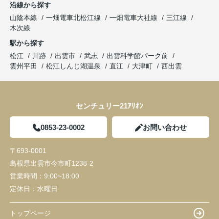
沿線から探す
山陰本線
一畑電車北松江線
一畑電車大社線
三江線
木次線
駅から探す
松江
川跡
出雲市
武志
出雲科学館パーク前
雲州平田
松江しんじ湖温泉
直江
大津町
西出雲
センチュリー21ｱﾘｵﾝ
0853-23-0002
お問い合わせ
〒693-0001
島根県出雲市今市町1238-2
営業時間：
9:00~18:00
定休日：
水曜日
トップページ