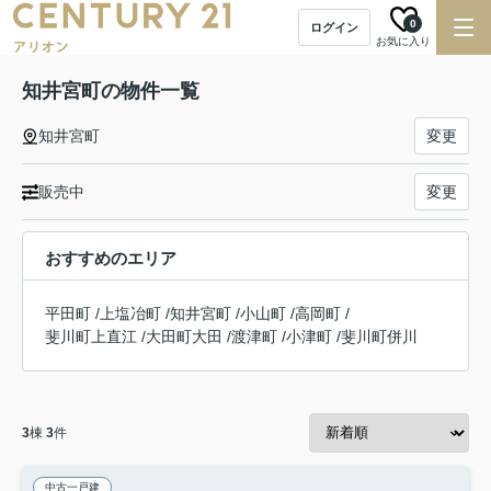
0
ログイン
お気に入り
知井宮町の物件一覧
知井宮町
変更
販売中
変更
おすすめのエリア
平田町
/
上塩冶町
/
知井宮町
/
小山町
/
高岡町
/
斐川町上直江
/
大田町大田
/
渡津町
/
小津町
/
斐川町併川
3
棟
3
件
中古一戸建