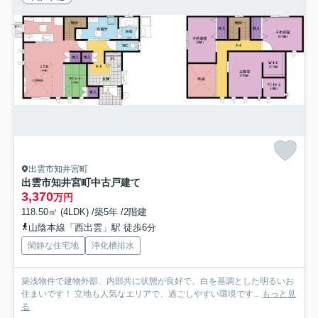
出雲市知井宮町
出雲市知井宮町中古戸建て
3,370
万円
118.50㎡ (4LDK) /築5年 /2階建
山陰本線「西出雲」駅 徒歩6分
閑静な住宅地
浄化槽排水
築浅物件で建物外部、内部共に状態が良好で、白を基調とした明るいお
住まいです！ 立地も人気なエリアで、過ごしやすい環境です...
もっと見
る