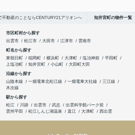
で不動産のことならCENTURY21アリオンへ
知井宮町の物件一覧
市区町村から探す
出雲市
松江市
大田市
江津市
雲南市
町名から探す
東朝日町
稲岡町
横浜町
大津町
塩冶神前
平田町
上塩冶町
知井宮町
小山町
大田町大田
沿線から探す
山陰本線
一畑電車北松江線
一畑電車大社線
三江線
木次線
駅から探す
松江
川跡
出雲市
武志
出雲科学館パーク前
雲州平田
松江しんじ湖温泉
直江
大津町
西出雲