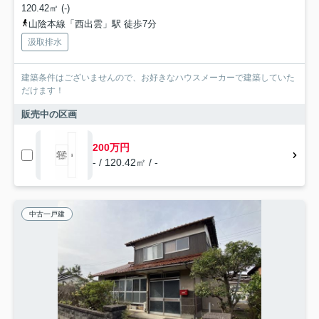
120.42㎡ (-)
山陰本線「西出雲」駅 徒歩7分
汲取排水
建築条件はございませんので、お好きなハウスメーカーで建築していた
だけます！
販売中の区画
200万円
- / 120.42㎡ / -
中古一戸建