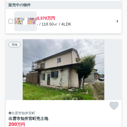
販売中の物件
3,370万円
- / 118.50㎡ / 4LDK
売地
出雲市知井宮町
出雲市知井宮町売土地
200
万円