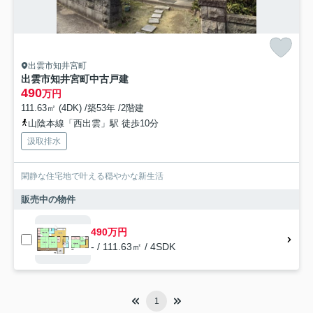
出雲市知井宮町
出雲市知井宮町中古戸建
490
万円
111.63㎡ (4DK) /築53年 /2階建
山陰本線「西出雲」駅 徒歩10分
汲取排水
閑静な住宅地で叶える穏やかな新生活
販売中の物件
490万円
- / 111.63㎡ / 4SDK
1