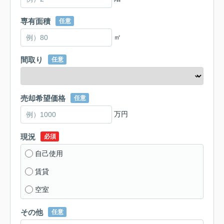
専有面積
任意
㎡
間取り
任意
売却希望価格
任意
万円
現況
必須
自己使用
賃貸
空室
その他
任意