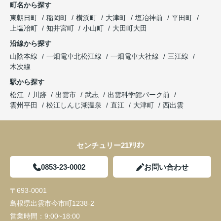
町名から探す
東朝日町
稲岡町
横浜町
大津町
塩冶神前
平田町
上塩冶町
知井宮町
小山町
大田町大田
沿線から探す
山陰本線
一畑電車北松江線
一畑電車大社線
三江線
木次線
駅から探す
松江
川跡
出雲市
武志
出雲科学館パーク前
雲州平田
松江しんじ湖温泉
直江
大津町
西出雲
センチュリー21ｱﾘｵﾝ
0853-23-0002
お問い合わせ
〒693-0001
島根県出雲市今市町1238-2
営業時間：
9:00~18:00