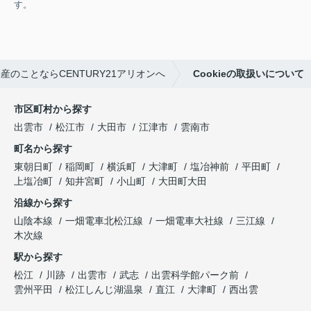
す。
産のことならCENTURY21アリオンへ
Cookieの取扱いについて
市区町村から探す
出雲市
松江市
大田市
江津市
雲南市
町名から探す
東朝日町
稲岡町
横浜町
大津町
塩冶神前
平田町
上塩冶町
知井宮町
小山町
大田町大田
沿線から探す
山陰本線
一畑電車北松江線
一畑電車大社線
三江線
木次線
駅から探す
松江
川跡
出雲市
武志
出雲科学館パーク前
雲州平田
松江しんじ湖温泉
直江
大津町
西出雲