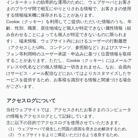
インターネットの効率的な運用のために、ウェブサーバとお客さ
まのブラウザ間で相互にやりとりされる情報で、お客さまの使用
する情報端末機に保存されることがあります。
Cookie（クッキー）を利用してご提供いただいた情報のうち、年
齢、性別、職業、居住地域など個人が特定できない属性情報（組
み合わせることによっても個人が特定できないものに限られま
す）、端末情報、ウェブサイト内におけるユーザーの行動履歴
（アクセスしたURL、コンテンツ、参照順など）およびスマート
フォン等利用時のユーザー承諾・申込みに基づく位置情報を取得
することがあります。ただし、Cookie（クッキー）にはメールア
ドレスや氏名などの個人情報は一切含まれません。なお、会員向
けサービス・メール配信などにおいてはよりカスタマイズしたサ
ービスを提供するため、お客様を識別する情報と関連づける場合
がございます。
アクセスログについて
当社ウェブサイトでは、アクセスされたお客さまのコンピュータ
の情報をアクセスログとして記録しています。
主に以下の目的でアクセスログを使用させていただきます。
（1） ウェブサーバで発生した問題の原因を突き止め解決するため。
（2） ウェブサイトをよりご満足いただけるよう改良するため。