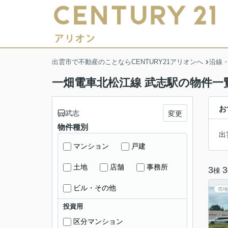
出雲市で不動産のことならCENTURY21アリオンへ
沿線
一畑電車北松江線 武志駅の物件一
お
武志
変更
物件種別
出
マンション
戸建
土地
店舗
事務所
3
3
棟
ビル・その他
売地
投資用
区分マンション