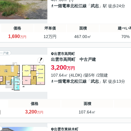
一畑電車北松江線
「
武志
」駅 徒歩24分
価格
坪単価
面積
建ぺい
1,690
12万円
467.00㎡
70%
万円
一戸建
出雲市
高岡町
出雲市高岡町 中古戸建
3,200
万円
107.64㎡ (4LDK) /築5年 /2階建
一畑電車北松江線
「
武志
」駅 徒歩13分
価格
面積
3,200
107.64㎡
万円
出雲市
東林木町