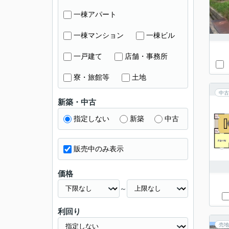
一棟アパート
一棟マンション
一棟ビル
一戸建て
店舗・事務所
寮・旅館等
土地
中古
新築・中古
指定しない
新築
中古
販売中のみ表示
価格
～
利回り
売地