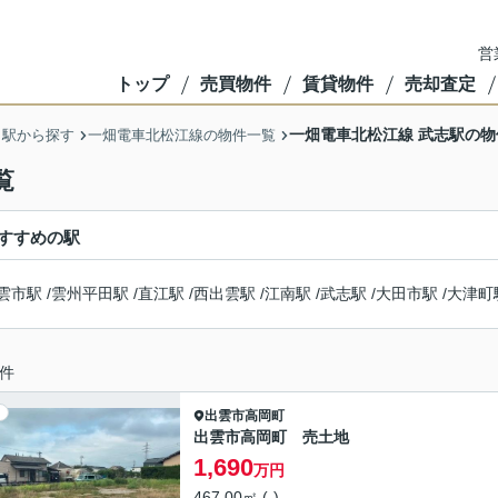
営
トップ
売買物件
賃貸物件
売却査定
一畑電車北松江線 武志駅の物
・駅から探す
一畑電車北松江線の物件一覧
覧
すすめの駅
雲市駅
/
雲州平田駅
/
直江駅
/
西出雲駅
/
江南駅
/
武志駅
/
大田市駅
/
大津町
件
出雲市
高岡町
出雲市高岡町 売土地
1,690
万円
467.00㎡ (-)