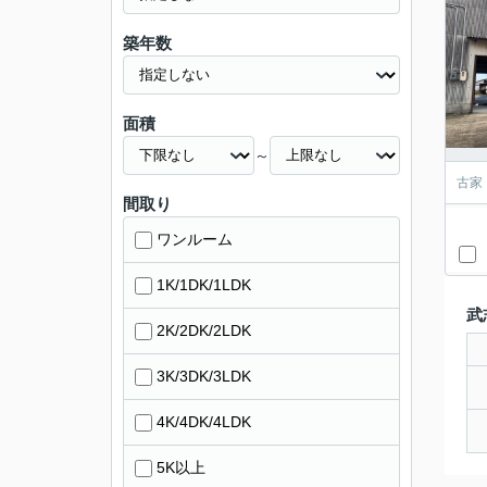
築年数
面積
～
古家
間取り
ワンルーム
1K/1DK/1LDK
武
2K/2DK/2LDK
3K/3DK/3LDK
4K/4DK/4LDK
5K以上