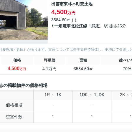
出雲市東林木町売土地
4,500
万円
3584.60㎡ (-)
一畑電車北松江線
「
武志
」駅 徒歩25分
（養豚場・倉庫）があります。古家については売主負担で解体し、更地にて引渡し
価格
坪単価
面積
建ぺい
4,500
4.1万円
3584.60㎡
70%
万円
志の掲載物件の価格相場
1R ～ 1K
1DK ～ 1LDK
2K ～ 
-
-
-
価格相場
-
-
-
空室件数