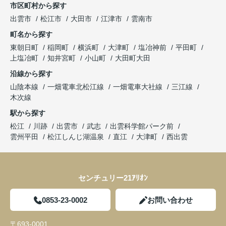
市区町村から探す
出雲市
松江市
大田市
江津市
雲南市
町名から探す
東朝日町
稲岡町
横浜町
大津町
塩冶神前
平田町
上塩冶町
知井宮町
小山町
大田町大田
沿線から探す
山陰本線
一畑電車北松江線
一畑電車大社線
三江線
木次線
駅から探す
松江
川跡
出雲市
武志
出雲科学館パーク前
雲州平田
松江しんじ湖温泉
直江
大津町
西出雲
センチュリー21ｱﾘｵﾝ
0853-23-0002
お問い合わせ
〒693-0001