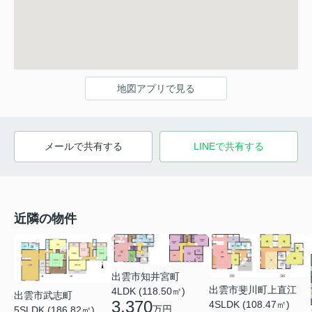
地図アプリで見る
メールで共有する
LINEで共有する
近隣の物件
出雲市知井宮町
出雲市斐川町上直江
4LDK (118.50㎡)
出雲市武志町
3,370
4SLDK (108.47㎡)
万円
5SLDK (186.82㎡)