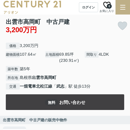
0
ログイン
お気に入り
出雲市高岡町 中古戸建
3,200万円
3,200万円
価格
107.64㎡
69.85坪
4LDK
建物面積
土地面積
間取り
(230.91㎡)
築5年
築年数
島根県
出雲市
高岡町
所在地
一畑電車北松江線
「
武志
」駅 徒歩13分
交通
お問い合わせ
無料
出雲市高岡町 中古戸建の販売中物件