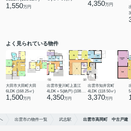
4,350
1,550
万円
万円
3
よく見られている物件
大田市大田町大田
出雲市斐川町上直江
出雲市知井宮町
6LDK (168.25㎡)
4LDK＋S(納戸) (108.47㎡)
4LDK (118.50㎡)
5
1,500
4,350
3,370
万円
万円
万円
へ
出雲市の物件一覧
武志駅
出雲市高岡町 中古戸建