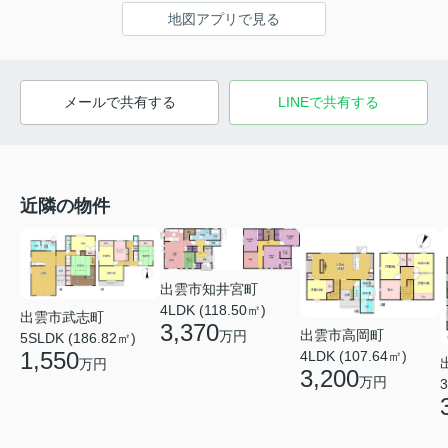
地図アプリで見る
メールで共有する
LINEで共有する
近隣の物件
出雲市知井宮町
4LDK (118.50㎡)
出雲市武志町
3,370
出雲市高岡町
万円
5SLDK (186.82㎡)
1,550
4LDK (107.64㎡)
万円
3,200
万円
3