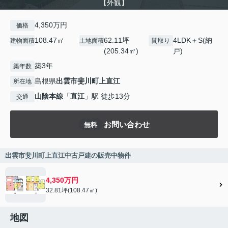
【外観】
4,350万円
価格
108.47㎡
62.11坪
4LDK＋S(納
建物面積
土地面積
間取り
(205.34㎡)
戸)
築3年
築年数
島根県
出雲市
斐川町上直江
所在地
山陰本線
「
直江
」駅 徒歩13分
交通
お問い合わせ
無料
出雲市斐川町上直江中古戸建の販売中物件
4,350万円
32.81坪(108.47㎡)
地図