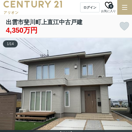
0
ログイン
お気に入り
出雲市斐川町上直江中古戸建
4,350万円
1
/
14