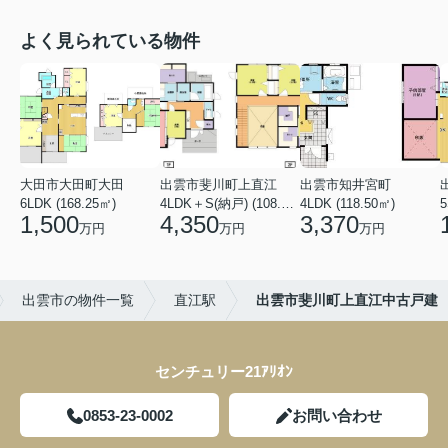
よく見られている物件
大田市大田町大田
出雲市斐川町上直江
出雲市知井宮町
6LDK (168.25㎡)
4LDK＋S(納戸) (108.47㎡)
4LDK (118.50㎡)
5
1,500
4,350
3,370
万円
万円
万円
出雲市の物件一覧
直江駅
出雲市斐川町上直江中古戸建
センチュリー21ｱﾘｵﾝ
0853-23-0002
お問い合わせ