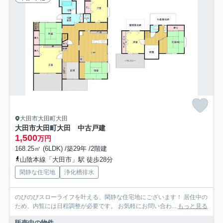
大田市大田町大田
大田市大田町大田 中古戸建
1,500
万円
168.25㎡ (6LDK) /築29年 /2階建
山陰本線「大田市」駅 徒歩28分
閑静な住宅地
浄化槽排水
のびのびスローライフを叶える、閑静な住宅地にございます！ 居住中の
ため、内覧には日程調整が必要です。 お気軽にお問い合わ...
もっと見る
販売中の物件