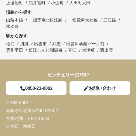
上塩冶町
知井宮町
小山町
大田町大田
沿線から探す
山陰本線
一畑電車北松江線
一畑電車大社線
三江線
木次線
駅から探す
松江
川跡
出雲市
武志
出雲科学館パーク前
雲州平田
松江しんじ湖温泉
直江
大津町
西出雲
センチュリー21ｱﾘｵﾝ
0853-23-0002
お問い合わせ
〒693-0001
島根県出雲市今市町1238-2
営業時間：
9:00~18:00
定休日：
水曜日