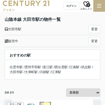
0
ログイン
お気に入り
山陰本線 大田市駅の物件一覧
大田市駅
変更
販売中
変更
おすすめの駅
出雲市駅
/
雲州平田駅
/
直江駅
/
西出雲駅
/
江南駅
/
武志駅
/
大田市駅
/
大津町駅
/
川跡駅
/
江津駅
2
棟
2
件
中古一戸建