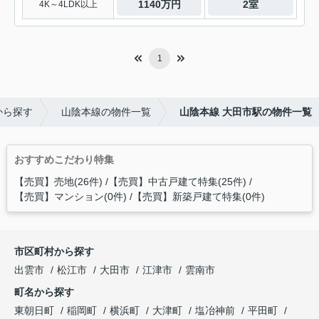
1140万円
2室
4K～4LDK以上
1
から探す
山陰本線の物件一覧
山陰本線 大田市駅の物件一覧
おすすめこだわり特集
【売買】売地(26件)
【売買】中古戸建て特集(25件)
【売買】マンション(0件)
【売買】新築戸建て特集(0件)
市区町村から探す
出雲市
松江市
大田市
江津市
雲南市
町名から探す
東朝日町
稲岡町
横浜町
大津町
塩冶神前
平田町