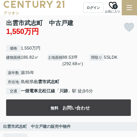
0
ログイン
お気に入り
出雲市武志町 中古戸建
1,550万円
1,550万円
価格
186.82㎡
88.53坪
5SLDK
建物面積
土地面積
間取り
(292.68㎡)
築35年
築年数
島根県
出雲市
武志町
所在地
一畑電車北松江線
「
川跡
」駅 徒歩5分
交通
お問い合わせ
無料
出雲市武志町 中古戸建の販売中物件