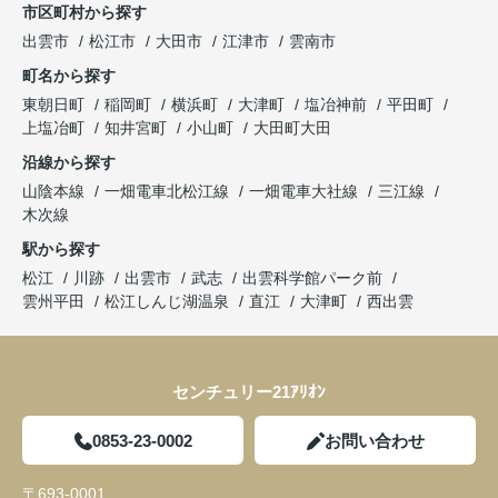
市区町村から探す
出雲市
松江市
大田市
江津市
雲南市
町名から探す
東朝日町
稲岡町
横浜町
大津町
塩冶神前
平田町
上塩冶町
知井宮町
小山町
大田町大田
沿線から探す
山陰本線
一畑電車北松江線
一畑電車大社線
三江線
木次線
駅から探す
松江
川跡
出雲市
武志
出雲科学館パーク前
雲州平田
松江しんじ湖温泉
直江
大津町
西出雲
センチュリー21ｱﾘｵﾝ
0853-23-0002
お問い合わせ
〒693-0001