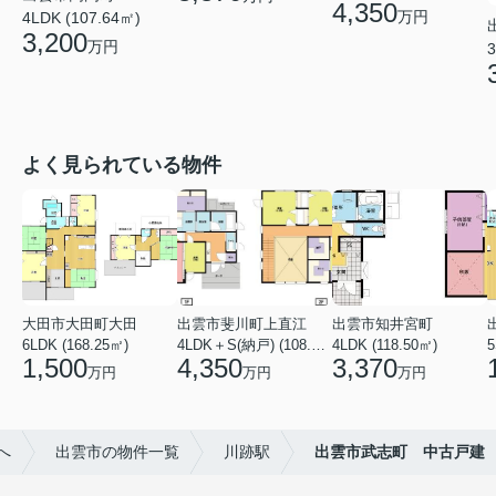
4,350
万円
4LDK (107.64㎡)
3,200
万円
3
よく見られている物件
大田市大田町大田
出雲市斐川町上直江
出雲市知井宮町
6LDK (168.25㎡)
4LDK＋S(納戸) (108.47㎡)
4LDK (118.50㎡)
5
1,500
4,350
3,370
万円
万円
万円
へ
出雲市の物件一覧
川跡駅
出雲市武志町 中古戸建