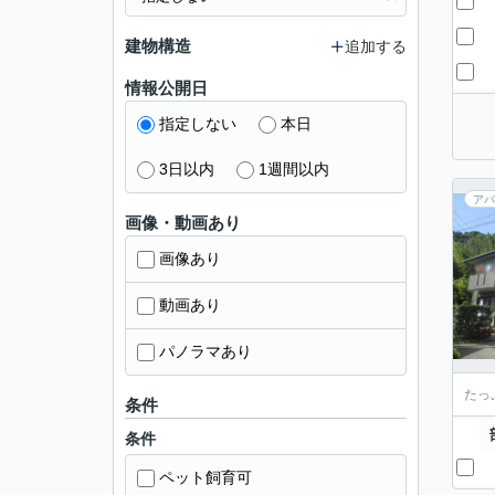
建物構造
追加する
情報公開日
指定しない
本日
3日以内
1週間以内
アパ
画像・動画あり
画像あり
動画あり
パノラマあり
たっ
条件
条件
ペット飼育可