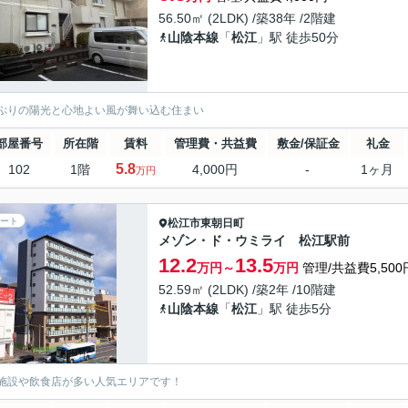
56.50㎡ (2LDK) /築38年 /2階建
山陰本線
「
松江
」駅 徒歩50分
ぷりの陽光と心地よい風が舞い込む住まい
部屋番号
所在階
賃料
管理費・共益費
敷金/保証金
礼金
5.8
102
1階
4,000円
-
1ヶ月
万円
ート
松江市
東朝日町
メゾン・ド・ウミライ 松江駅前
12.2
13.5
万円～
万円
管理/共益費5,500
52.59㎡ (2LDK) /築2年 /10階建
山陰本線
「
松江
」駅 徒歩5分
施設や飲食店が多い人気エリアです！