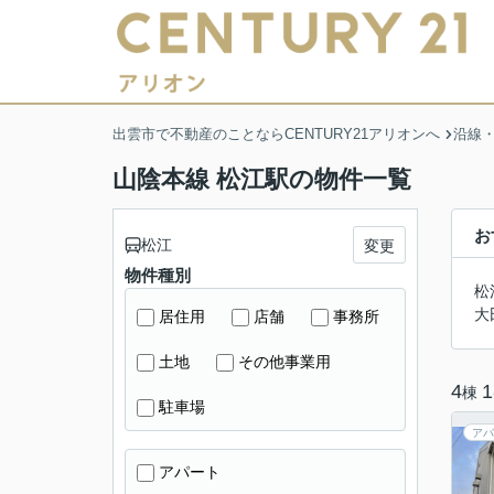
出雲市で不動産のことならCENTURY21アリオンへ
沿線
山陰本線 松江駅の物件一覧
お
松江
変更
物件種別
松
大
居住用
店舗
事務所
土地
その他事業用
4
1
棟
駐車場
アパ
アパート