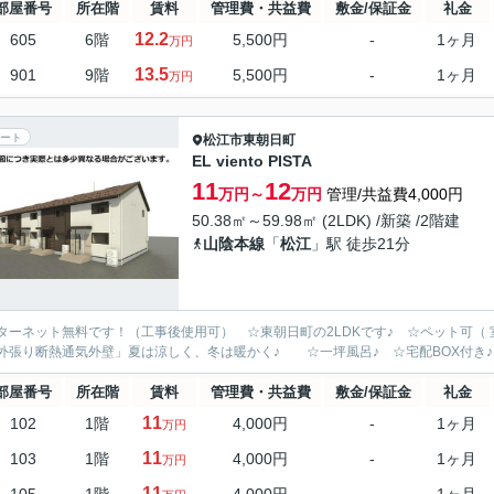
部屋番号
所在階
賃料
管理費・共益費
敷金/保証金
礼金
12.2
605
6階
5,500円
-
1ヶ月
万円
13.5
901
9階
5,500円
-
1ヶ月
万円
ート
松江市
東朝日町
EL viento PISTA
11
12
万円～
万円
管理/共益費4,000円
50.38㎡～59.98㎡ (2LDK) /新築 /2階建
山陰本線
「
松江
」駅 徒歩21分
ターネット無料です！（工事後使用可） ☆東朝日町の2LDKです♪ ☆ペット可（
外張り断熱通気外壁」夏は涼しく、冬は暖かく♪ ☆一坪風呂♪ ☆宅配BOX付き♪
部屋番号
所在階
賃料
管理費・共益費
敷金/保証金
礼金
11
102
1階
4,000円
-
1ヶ月
万円
11
103
1階
4,000円
-
1ヶ月
万円
11