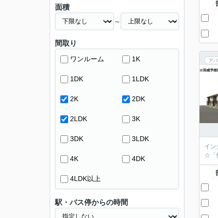
面積
～
間取り
ワンルーム
1K
アパ
1DK
1LDK
2K
2DK
2LDK
3K
3DK
3LDK
イン
☆「
4K
4DK
4LDK以上
駅・バス停からの時間