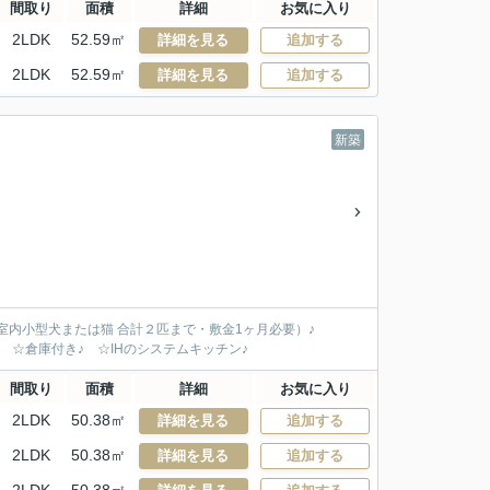
間取り
面積
詳細
お気に入り
2LDK
52.59㎡
詳細を見る
追加する
2LDK
52.59㎡
詳細を見る
追加する
新築
 室内小型犬または猫 合計２匹まで・敷金1ヶ月必要）♪
 ☆倉庫付き♪ ☆IHのシステムキッチン♪
間取り
面積
詳細
お気に入り
2LDK
50.38㎡
詳細を見る
追加する
2LDK
50.38㎡
詳細を見る
追加する