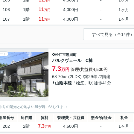
105
1階
4,000円
-
1ヶ月
万円
11
106
1階
4,000円
-
1ヶ月
万円
11
107
1階
4,000円
-
1ヶ月
万円
すべて見る（全14件
ート
松江市
黒田町
パルクヴェール C棟
7.3
万円
管理/共益費4,500円
68.70㎡ (2LDK) /築29年 /2階建
山陰本線
「
松江
」駅 徒歩41分
ぷりの陽光と心地よい風が舞い込む住まい
部屋番号
所在階
賃料
管理費・共益費
敷金/保証金
礼金
7.3
202
2階
4,500円
-
1ヶ月
万円