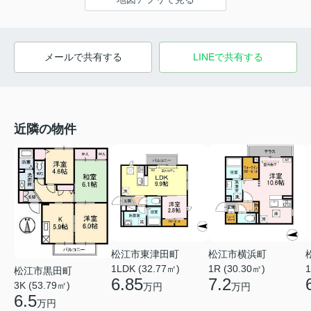
メールで共有する
LINEで共有する
近隣の物件
松江市東津田町
松江市横浜町
1LDK (32.77㎡)
1R (30.30㎡)
1
松江市黒田町
6.85
7.2
3K (53.79㎡)
万円
万円
6.5
万円