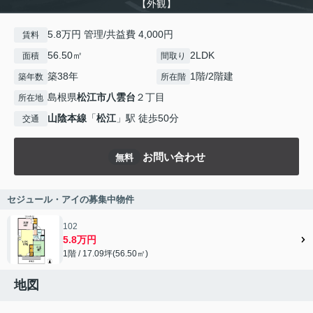
【外観】
5.8万円 管理/共益費 4,000円
賃料
56.50㎡
2LDK
面積
間取り
築38年
1階/2階建
築年数
所在階
島根県
松江市
八雲台
２丁目
所在地
山陰本線
「
松江
」駅 徒歩50分
交通
お問い合わせ
無料
セジュール・アイの募集中物件
102
5.8万円
1階 / 17.09坪(56.50㎡)
地図