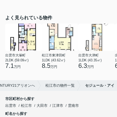
よく見られている物件
出雲市大塚町
松江市東津田町
出雲市大津町
2LDK (59.09㎡)
1LDK (43.62㎡)
1LDK (43.35㎡)
1
7.1
8.5
6.3
万円
万円
万円
TURY21アリオンへ
松江市の物件一覧
セジュール・アイ
市区町村から探す
出雲市
松江市
大田市
江津市
雲南市
町名から探す