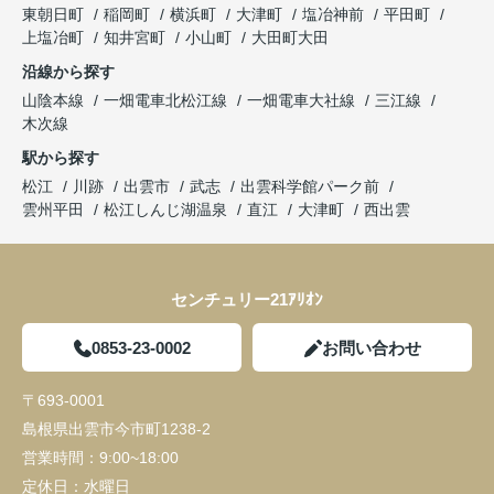
東朝日町
稲岡町
横浜町
大津町
塩冶神前
平田町
上塩冶町
知井宮町
小山町
大田町大田
沿線から探す
山陰本線
一畑電車北松江線
一畑電車大社線
三江線
木次線
駅から探す
松江
川跡
出雲市
武志
出雲科学館パーク前
雲州平田
松江しんじ湖温泉
直江
大津町
西出雲
センチュリー21ｱﾘｵﾝ
0853-23-0002
お問い合わせ
〒693-0001
島根県出雲市今市町1238-2
営業時間：
9:00~18:00
定休日：
水曜日