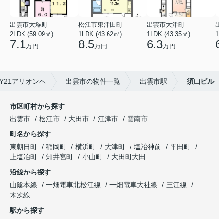
出雲市大塚町
松江市東津田町
出雲市大津町
2LDK (59.09㎡)
1LDK (43.62㎡)
1LDK (43.35㎡)
1
7.1
8.5
6.3
万円
万円
万円
Y21アリオンへ
出雲市の物件一覧
出雲市駅
須山ビル
市区町村から探す
出雲市
松江市
大田市
江津市
雲南市
町名から探す
東朝日町
稲岡町
横浜町
大津町
塩冶神前
平田町
上塩冶町
知井宮町
小山町
大田町大田
沿線から探す
山陰本線
一畑電車北松江線
一畑電車大社線
三江線
木次線
駅から探す