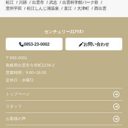
松江
川跡
出雲市
武志
出雲科学館パーク前
雲州平田
松江しんじ湖温泉
直江
大津町
西出雲
センチュリー21ｱﾘｵﾝ
0853-23-0002
お問い合わせ
〒693-0001
島根県出雲市今市町1238-2
営業時間：
9:00~18:00
定休日：
水曜日
トップページ
スタッフ
お客様の声