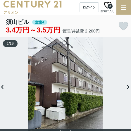
0
ログイン
お気に入り
須山ビル
空室4
3.4万円～3.5万円
管理/共益費 2,200円
1
/
19