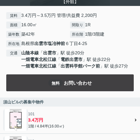
【外観】
3.4万円～3.5万円 管理/共益費 2,200円
賃料
16.00㎡
1R
面積
間取り
築42年
1階/3階建
築年数
所在階
島根県
出雲市
塩冶神前
６丁目4-25
所在地
山陰本線
「
出雲市
」駅 徒歩20分
交通
一畑電車北松江線
「
電鉄出雲市
」駅 徒歩22分
一畑電車北松江線
「
出雲科学館パーク前
」駅 徒歩27分
お問い合わせ
無料
須山ビルの募集中物件
101
3.4万円
1階 / 4.84坪(16.00㎡)