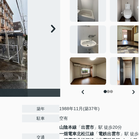
1988年11月(築37年)
築年
空有
駐車
山陰本線
「
出雲市
」駅 徒歩20分
一畑電車北松江線
「
電鉄出雲市
」駅 徒歩
交通