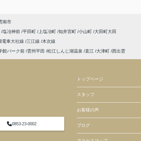
雲南市
町
塩冶神前
平田町
上塩冶町
知井宮町
小山町
大田町大田
畑電車大社線
三江線
木次線
学館パーク前
雲州平田
松江しんじ湖温泉
直江
大津町
西出雲
トップページ
スタッフ
お客様の声
0853-23-0002
ブログ
アクセスマップ