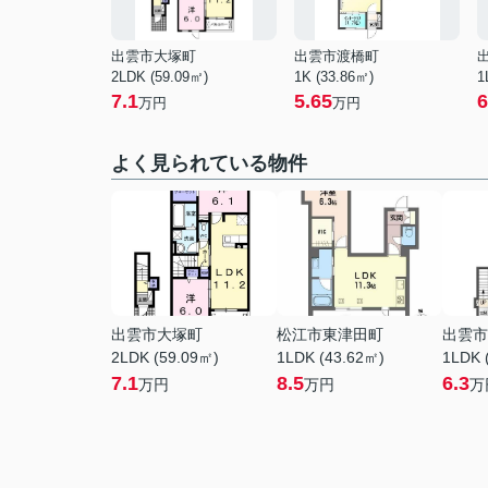
出雲市大塚町
出雲市渡橋町
2LDK (59.09㎡)
1K (33.86㎡)
1
7.1
5.65
6
万円
万円
よく見られている物件
出雲市大塚町
松江市東津田町
出雲市
2LDK (59.09㎡)
1LDK (43.62㎡)
1LDK 
7.1
8.5
6.3
万円
万円
万