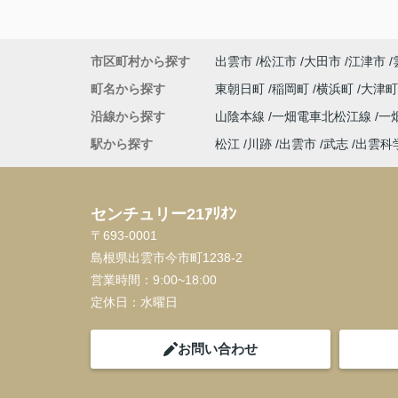
市区町村から探す
出雲市
松江市
大田市
江津市
町名から探す
東朝日町
稲岡町
横浜町
大津
沿線から探す
山陰本線
一畑電車北松江線
一
駅から探す
松江
川跡
出雲市
武志
出雲科
センチュリー21ｱﾘｵﾝ
〒693-0001
島根県出雲市今市町1238-2
営業時間：
9:00~18:00
定休日：
水曜日
お問い合わせ