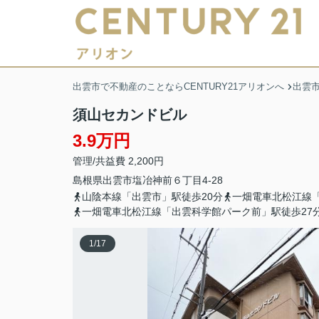
出雲市で不動産のことならCENTURY21アリオンへ
出雲
須山セカンドビル
3.9万円
管理/共益費 2,200円
島根県
出雲市
塩冶神前
６丁目4-28
山陰本線「出雲市」駅徒歩20分
一畑電車北松江線「
一畑電車北松江線「出雲科学館パーク前」駅徒歩27
1
/
17