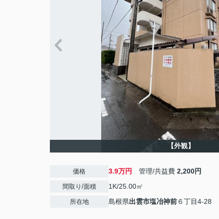
【外観】
3.9万円
管理/共益費
2,200円
価格
1K/25.00㎡
間取り/面積
島根県
出雲市
塩冶神前
６丁目4-28
所在地