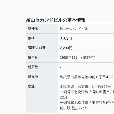
須山セカンドビルの基本情報
物件名
須山セカンドビル
価格
3.9万円
管理/共益費
2,200円
築年月
1988年11月（築37年）
総戸数
-
所在地
島根県
出雲市
塩冶神前
６丁目4-28
交通
山陰本線
「
出雲市
」駅 徒歩20分
一畑電車北松江線
「
電鉄出雲市
」
22分
一畑電車北松江線
「
出雲科学館パ
前
」駅 徒歩27分