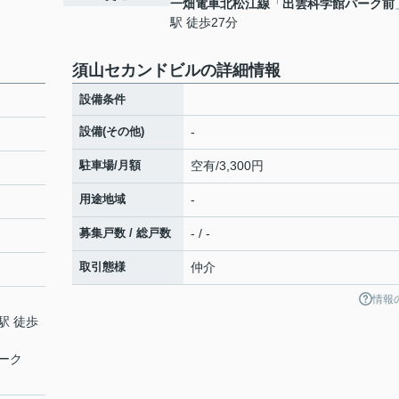
一畑電車北松江線
「
出雲科学館パーク前
駅 徒歩27分
須山セカンドビルの詳細情報
設備条件
設備(その他)
-
駐車場/月額
空有/3,300円
用途地域
-
募集戸数 / 総戸数
- / -
取引態様
仲介
情報
駅 徒歩
ーク