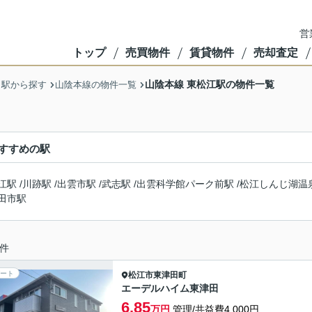
営
トップ
売買物件
賃貸物件
売却査定
山陰本線 東松江駅の物件一覧
・駅から探す
山陰本線の物件一覧
すすめの駅
江駅
/
川跡駅
/
出雲市駅
/
武志駅
/
出雲科学館パーク前駅
/
松江しんじ湖温
田市駅
件
ート
松江市
東津田町
エーデルハイム東津田
6.85
万円
管理/共益費4,000円