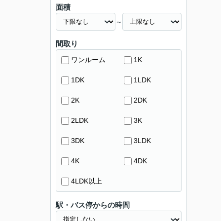
面積
～
間取り
ワンルーム
1K
1DK
1LDK
2K
2DK
2LDK
3K
3DK
3LDK
4K
4DK
4LDK以上
駅・バス停からの時間