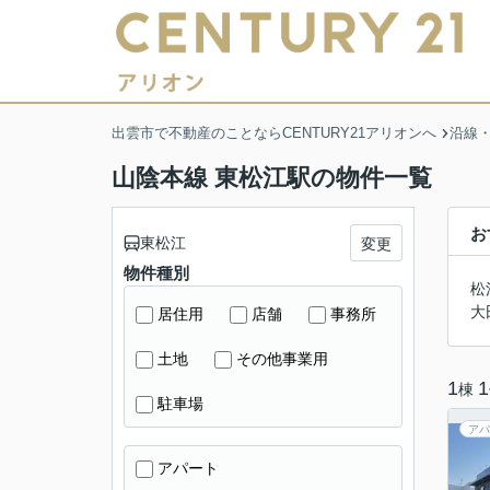
出雲市で不動産のことならCENTURY21アリオンへ
沿線
山陰本線 東松江駅の物件一覧
お
東松江
変更
物件種別
松
大
居住用
店舗
事務所
土地
その他事業用
1
1
棟
駐車場
アパ
アパート