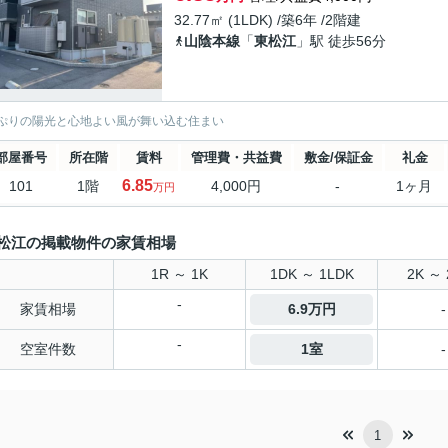
32.77㎡ (1LDK) /築6年 /2階建
山陰本線
「
東松江
」駅 徒歩56分
ぷりの陽光と心地よい風が舞い込む住まい
部屋番号
所在階
賃料
管理費・共益費
敷金/保証金
礼金
6.85
101
1階
4,000円
-
1ヶ月
万円
松江の掲載物件の家賃相場
1R ～ 1K
1DK ～ 1LDK
2K ～ 
-
家賃相場
6.9万円
-
-
空室件数
1室
-
1