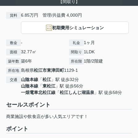
【間取り】
6.85万円 管理/共益費 4,000円
賃料
初期費用シミュレーション
-
1ヶ月
敷金
礼金
32.77㎡
1LDK
面積
間取り
築6年
1階/2階建
築年数
所在階
島根県
松江市
東津田町
1129-1
所在地
山陰本線
「
松江
」駅 徒歩32分
交通
山陰本線
「
東松江
」駅 徒歩56分
一畑電車北松江線
「
松江しんじ湖温泉
」駅 徒歩58分
セールスポイント
商業施設や飲食店が多い人気エリアです！
ポイント