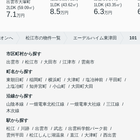
出雲市大塚町
1LDK (43.62㎡)
1LDK (43.35㎡)
1
2LDK (59.09㎡)
8.5
6.3
7.1
万円
万円
万円
リオンへ
松江市の物件一覧
エーデルハイム東津田
101
市区町村から探す
出雲市
松江市
大田市
江津市
雲南市
町名から探す
東朝日町
稲岡町
横浜町
大津町
塩冶神前
平田町
上塩冶町
知井宮町
小山町
大田町大田
沿線から探す
山陰本線
一畑電車北松江線
一畑電車大社線
三江線
木次線
駅から探す
松江
川跡
出雲市
武志
出雲科学館パーク前
雲州平田
松江しんじ湖温泉
直江
大津町
西出雲