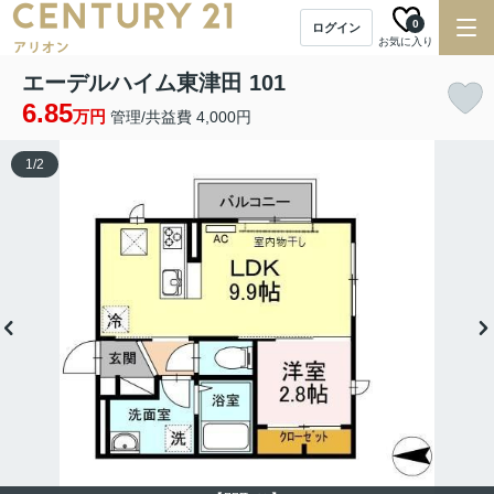
0
ログイン
お気に入り
エーデルハイム東津田 101
6.85
万円
管理/共益費 4,000円
1
/
2