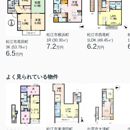
松江市横浜町
松江市西尾町
1R (30.30㎡)
1LDK (49.45㎡)
1
松江市黒田町
7.2
6.2
3K (53.79㎡)
万円
万円
6.5
万円
よく見られている物件
松江市東津田町
出雲市大津町