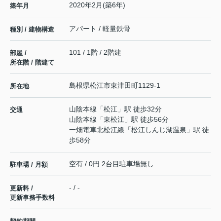
2020年2月(築6年)
築年月
アパート / 軽量鉄骨
種別 / 建物構造
101 / 1階 / 2階建
部屋 /
所在階 / 階建て
島根県
松江市
東津田町
1129-1
所在地
山陰本線
「
松江
」駅 徒歩32分
交通
山陰本線
「
東松江
」駅 徒歩56分
一畑電車北松江線
「
松江しんじ湖温泉
」駅 徒
歩58分
空有 / 0円 2台目駐車場無し
駐車場 / 月額
- / -
更新料 /
更新事務手数料
-