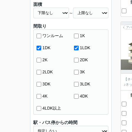
面積
～
間取り
アパ
ワンルーム
1K
1DK
1LDK
2K
2DK
2LDK
3K
【ネ
3DK
3LDK
♪ネ
4K
4DK
4LDK以上
駅・バス停からの時間