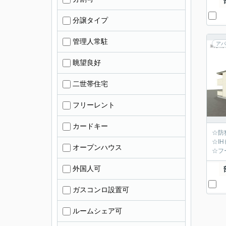
分譲タイプ
管理人常駐
アパ
眺望良好
二世帯住宅
フリーレント
カードキー
☆防
☆I
オープンハウス
☆フ
外国人可
ガスコンロ設置可
ルームシェア可