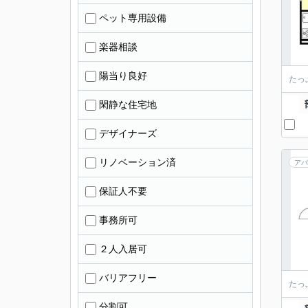
ペット専用設備
楽器相談
陽当り良好
たっ
閑静な住宅地
デザイナーズ
リノベーション済
アパ
保証人不要
事務所可
２人入居可
バリアフリー
たっ
分割可