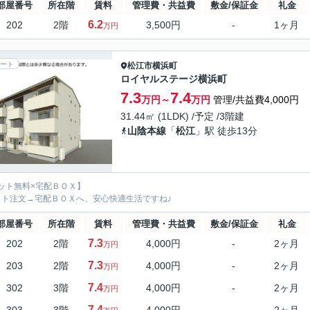
部屋番号
所在階
賃料
管理費・共益費
敷金/保証金
礼金
6.2
202
2階
3,500円
-
1ヶ月
万円
ート
松江市
横浜町
ロイヤルステージ横浜町
7.3
7.4
万円～
万円
管理/共益費4,000円
31.44㎡ (1LDK) /予定 /3階建
山陰本線
「
松江
」駅 徒歩13分
ット無料×宅配ＢＯＸ】
ット注文→宅配ＢＯＸへ、安心快適生活ですね♪
部屋番号
所在階
賃料
管理費・共益費
敷金/保証金
礼金
7.3
202
2階
4,000円
-
2ヶ月
万円
7.3
203
2階
4,000円
-
2ヶ月
万円
7.4
302
3階
4,000円
-
2ヶ月
万円
7.4