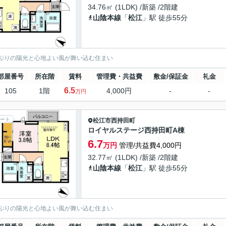
34.76㎡ (1LDK) /新築 /2階建
山陰本線
「
松江
」駅 徒歩55分
ぷりの陽光と心地よい風が舞い込む住まい
部屋番号
所在階
賃料
管理費・共益費
敷金/保証金
礼金
6.5
105
1階
4,000円
-
-
万円
ート
松江市
西持田町
ロイヤルステージ西持田町A棟
6.7
万円
管理/共益費4,000円
32.77㎡ (1LDK) /新築 /2階建
山陰本線
「
松江
」駅 徒歩55分
ぷりの陽光と心地よい風が舞い込む住まい