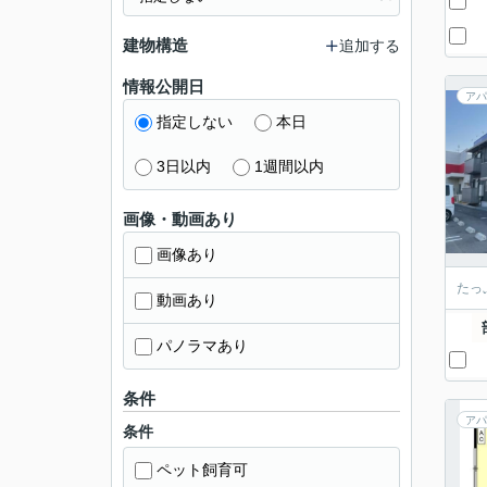
建物構造
追加する
情報公開日
アパ
指定しない
本日
3日以内
1週間以内
画像・動画あり
画像あり
たっ
動画あり
パノラマあり
条件
アパ
条件
ペット飼育可