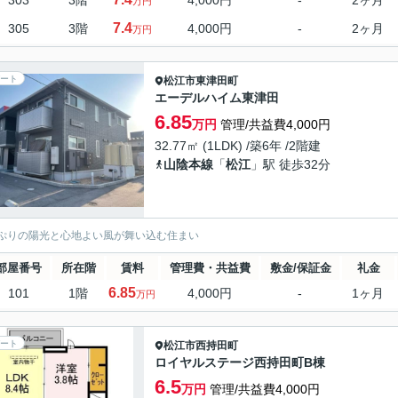
303
3階
4,000円
-
2ヶ月
万円
7.4
305
3階
4,000円
-
2ヶ月
万円
ート
松江市
東津田町
エーデルハイム東津田
6.85
万円
管理/共益費4,000円
32.77㎡ (1LDK) /築6年 /2階建
山陰本線
「
松江
」駅 徒歩32分
ぷりの陽光と心地よい風が舞い込む住まい
部屋番号
所在階
賃料
管理費・共益費
敷金/保証金
礼金
6.85
101
1階
4,000円
-
1ヶ月
万円
ート
松江市
西持田町
ロイヤルステージ西持田町B棟
6.5
万円
管理/共益費4,000円