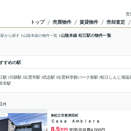
営
トップ
売買物件
賃貸物件
売却査定
山陰本線 松江駅の物件一覧
・駅から探す
山陰本線の物件一覧
すすめの駅
江駅
/
川跡駅
/
出雲市駅
/
武志駅
/
出雲科学館パーク前駅
/
松江しんじ湖温
田市駅
1
件
ート
松江市
東津田町
Ｃａｓａ Ａｍｂｉｅｒａ
8.5
万円
管理/共益費4,000円