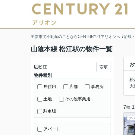
出雲市で不動産のことならCENTURY21アリオンへ
沿線
山陰本線 松江駅の物件一覧
お
松江
変更
物件種別
松
大
居住用
店舗
事務所
土地
その他事業用
7
1
棟
駐車場
アパ
アパート