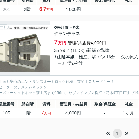
部屋番号
所在階
賃料
管理費・共益費
敷金/保証金
礼金
6.7
201
2階
4,000円
-
-
万円
ート
松江市
上乃木
グランテラス
7
万円
管理/共益費4,000円
35.99㎡ (1LDK) /新築 /2階建
山陰本線
「
松江
」駅 バス16分 「矢の原入
口」 停歩3分
犯面も安心のエントランスオートロック仕様、玄関ＩＣカードキー！
Hヒーターのシステムキッチン！
ーズマーケットホック茶山店まで156ｍ、セブンイレブン松江上乃木9丁目店まで1
部屋番号
所在階
賃料
管理費・共益費
敷金/保証金
礼金
7
105
1階
4,000円
-
1ヶ月
万円
1