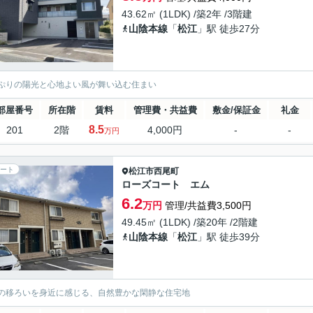
43.62㎡ (1LDK) /築2年 /3階建
山陰本線
「
松江
」駅 徒歩27分
ぷりの陽光と心地よい風が舞い込む住まい
部屋番号
所在階
賃料
管理費・共益費
敷金/保証金
礼金
8.5
201
2階
4,000円
-
-
万円
ート
松江市
西尾町
ローズコート エム
6.2
万円
管理/共益費3,500円
49.45㎡ (1LDK) /築20年 /2階建
山陰本線
「
松江
」駅 徒歩39分
の移ろいを身近に感じる、自然豊かな閑静な住宅地