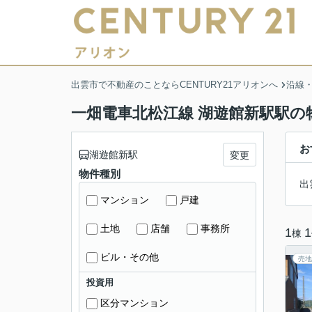
出雲市で不動産のことならCENTURY21アリオンへ
沿線
一畑電車北松江線 湖遊館新駅駅の
お
湖遊館新駅
変更
物件種別
出
マンション
戸建
土地
店舗
事務所
1
1
棟
ビル・その他
売地
投資用
区分マンション