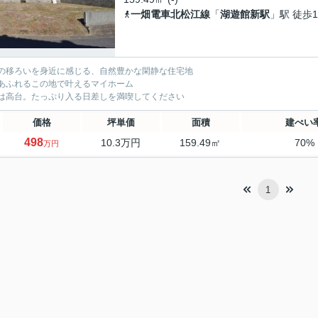
一畑電車北松江線
「
湖遊館新駅
」駅 徒歩1
の移ろいを身近に感じる、自然豊かな閑静な住宅地
あふれるこの地で叶えるマイホーム
は高台。たっぷり入る日差しを満喫してください
価格
坪単価
面積
建ぺい
498
10.3万円
159.49㎡
70%
万円
1