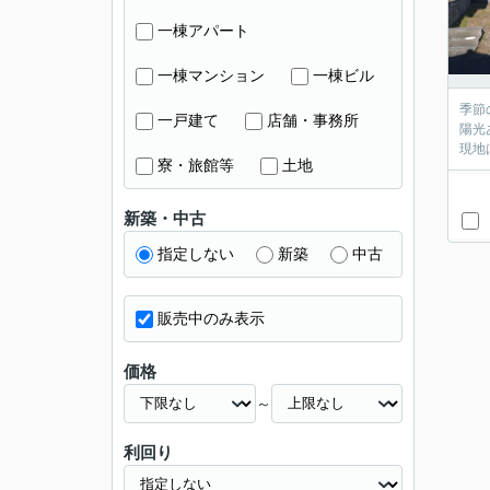
一棟アパート
一棟マンション
一棟ビル
季節
一戸建て
店舗・事務所
陽光
現地
寮・旅館等
土地
新築・中古
指定しない
新築
中古
販売中のみ表示
価格
～
利回り