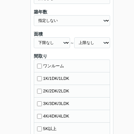
築年数
面積
～
間取り
ワンルーム
1K/1DK/1LDK
2K/2DK/2LDK
3K/3DK/3LDK
4K/4DK/4LDK
5K以上