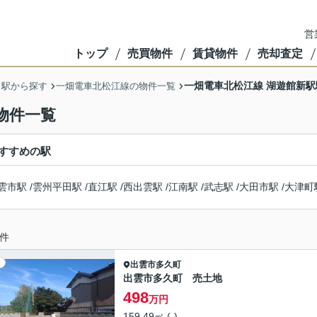
営
トップ
売買物件
賃貸物件
売却査定
一畑電車北松江線 湖遊館新
・駅から探す
一畑電車北松江線の物件一覧
物件一覧
すすめの駅
雲市駅
/
雲州平田駅
/
直江駅
/
西出雲駅
/
江南駅
/
武志駅
/
大田市駅
/
大津町
件
出雲市
多久町
出雲市多久町 売土地
498
万円
159.49㎡ (-)