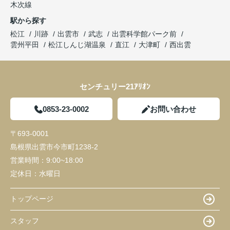
木次線
駅から探す
松江
川跡
出雲市
武志
出雲科学館パーク前
雲州平田
松江しんじ湖温泉
直江
大津町
西出雲
センチュリー21ｱﾘｵﾝ
0853-23-0002
お問い合わせ
〒693-0001
島根県出雲市今市町1238-2
営業時間：
9:00~18:00
定休日：
水曜日
トップページ
スタッフ