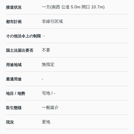
一方(南西 公道 5.0m 間口 10.7m)
接道状況
非線引区域
都市計画
-
その他法令上の制限
不要
国土法届出要否
無指定
用途地域
-
最適用途
宅地 / -
地目 / 地勢
一般媒介
取引態様
更地
現況