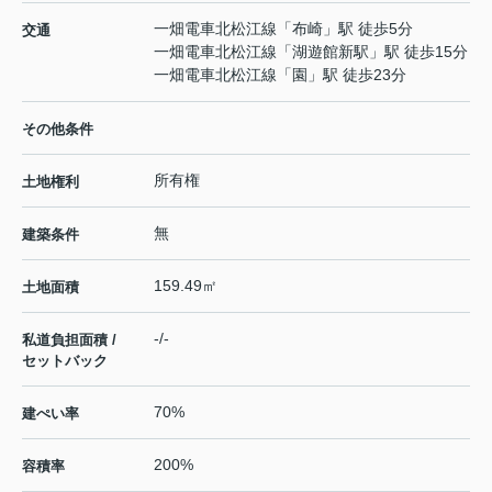
一畑電車北松江線
「
布崎
」駅 徒歩5分
交通
一畑電車北松江線
「
湖遊館新駅
」駅 徒歩15分
一畑電車北松江線
「
園
」駅 徒歩23分
その他条件
所有権
土地権利
無
建築条件
159.49㎡
土地面積
-/-
私道負担面積 /
セットバック
70%
建ぺい率
200%
容積率