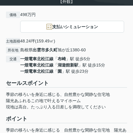
【外観】
498万円
価格
支払いシミュレーション
48.24坪(159.49㎡)
土地面積
島根県
出雲市
多久町
旭が丘1380‐60
所在地
一畑電車北松江線
「
布崎
」駅 徒歩5分
交通
一畑電車北松江線
「
湖遊館新駅
」駅 徒歩15分
一畑電車北松江線
「
園
」駅 徒歩23分
セールスポイント
季節の移ろいを身近に感じる、自然豊かな閑静な住宅地
陽光あふれるこの地で叶えるマイホーム
現地は高台。たっぷり入る日差しを満喫してください
ポイント
季節の移ろいを身近に感じる
自然豊かな閑静な住宅地
陽光あ