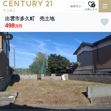
0
ログイン
お気に入り
出雲市多久町 売土地
498
万円
1
/
3