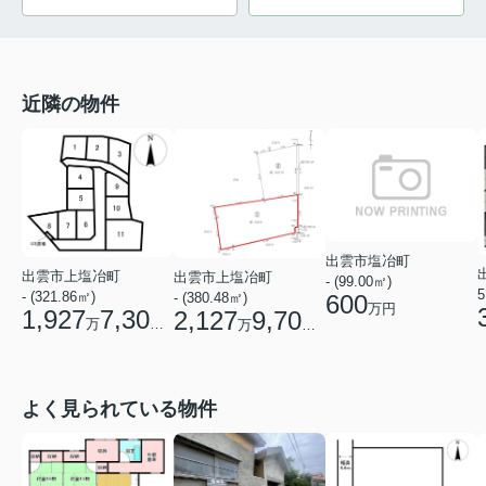
近隣の物件
出雲市塩冶町
出雲市上塩冶町
出雲市上塩冶町
- (99.00㎡)
5
- (321.86㎡)
- (380.48㎡)
600
万円
1,927
7,300
2,127
9,700
万
円
万
円
よく見られている物件