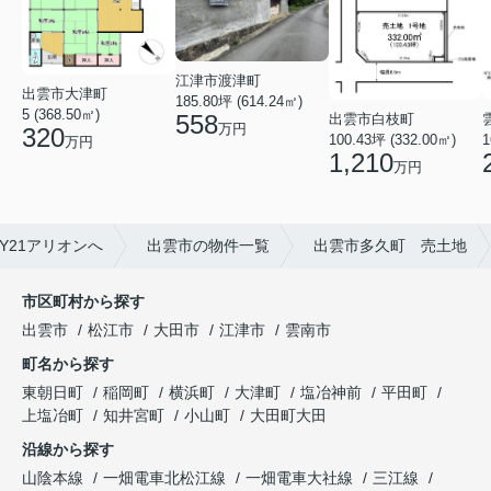
江津市渡津町
出雲市大津町
185.80坪 (614.24㎡)
5 (368.50㎡)
558
出雲市白枝町
万円
320
100.43坪 (332.00㎡)
1
万円
1,210
万円
Y21アリオンへ
出雲市の物件一覧
出雲市多久町 売土地
市区町村から探す
出雲市
松江市
大田市
江津市
雲南市
町名から探す
東朝日町
稲岡町
横浜町
大津町
塩冶神前
平田町
上塩冶町
知井宮町
小山町
大田町大田
沿線から探す
山陰本線
一畑電車北松江線
一畑電車大社線
三江線