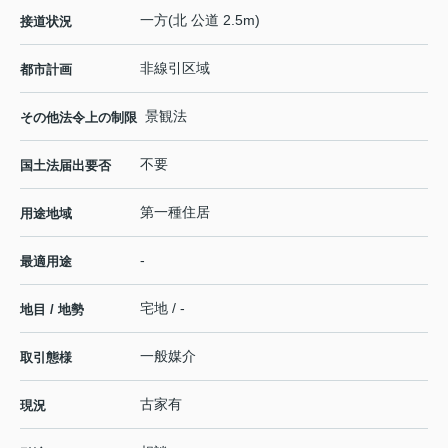
一方(北 公道 2.5m)
接道状況
非線引区域
都市計画
景観法
その他法令上の制限
不要
国土法届出要否
第一種住居
用途地域
-
最適用途
宅地 / -
地目 / 地勢
一般媒介
取引態様
古家有
現況