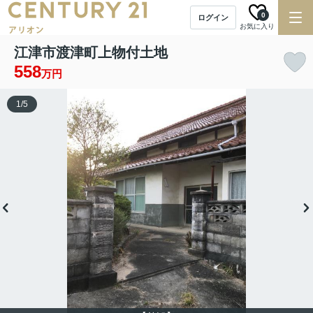
0
ログイン
お気に入り
江津市渡津町上物付土地
558
万円
1
/
5