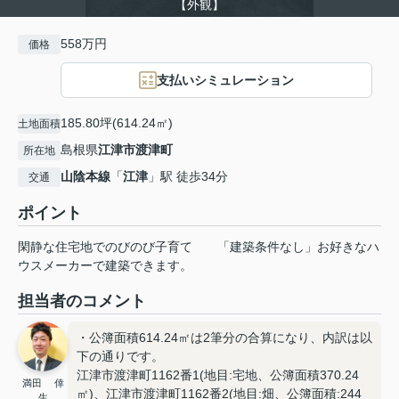
【外観】
558万円
価格
支払いシミュレーション
185.80坪(614.24㎡)
土地面積
島根県
江津市
渡津町
所在地
山陰本線
「
江津
」駅 徒歩34分
交通
ポイント
閑静な住宅地でのびのび子育て
「建築条件なし」お好きなハ
ウスメーカーで建築できます。
担当者のコメント
・公簿面積614.24㎡は2筆分の合算になり、内訳は以
下の通りです。
江津市渡津町1162番1(地目:宅地、公簿面積370.24
満田 倖
㎡)、江津市渡津町1162番2(地目:畑、公簿面積:244
生