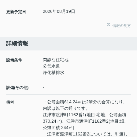
2026年08月19日
更新予定日
情報の見方
詳細情報
閑静な住宅地
設備条件
公営水道
浄化槽排水
-
設備(その他)
・公簿面積614.24㎡は2筆分の合算になり、
備考
内訳は以下の通りです。
江津市渡津町1162番1(地目:宅地、公簿面積
370.24㎡)、江津市渡津町1162番2(地目:畑、
公簿面積:244㎡)
・江津市渡津町1162番2については、引渡し