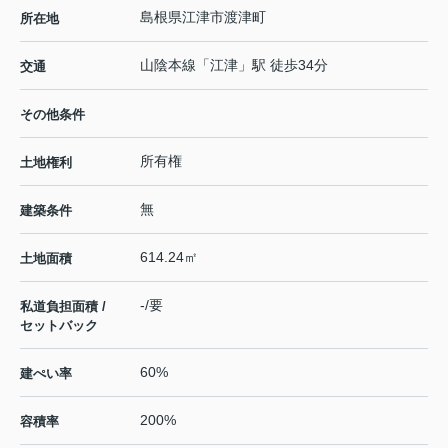
島根県
江津市
渡津町
所在地
山陰本線
「
江津
」駅 徒歩34分
交通
その他条件
所有権
土地権利
無
建築条件
614.24㎡
土地面積
-/要
私道負担面積 /
セットバック
60%
建ぺい率
200%
容積率