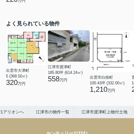
万円
よく見られている物件
江津市渡津町
出雲市大津町
185.80坪 (614.24㎡)
5 (368.50㎡)
558
出雲市白枝町
万円
320
100.43坪 (332.00㎡)
1
万円
1,210
万円
21アリオンへ
江津市の物件一覧
江津市渡津町上物付土地
センチュリー21ｱﾘｵﾝ