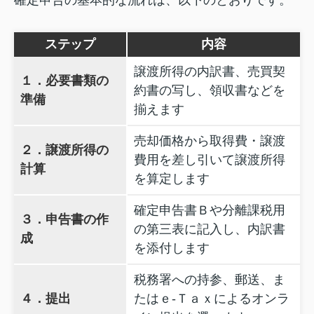
確定申告の基本的な流れは、以下のとおりです。
ステップ
内容
譲渡所得の内訳書、売買契
１．必要書類の
約書の写し、領収書などを
準備
揃えます
売却価格から取得費・譲渡
２．譲渡所得の
費用を差し引いて譲渡所得
計算
を算定します
確定申告書Ｂや分離課税用
３．申告書の作
の第三表に記入し、内訳書
成
を添付します
税務署への持参、郵送、ま
４．提出
たはｅ‑Ｔａｘによるオンラ