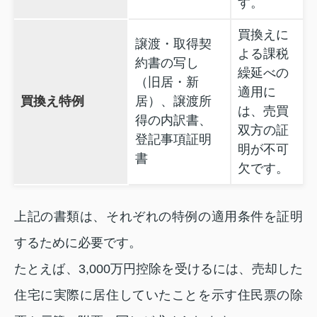
す。
買換えに
譲渡・取得契
よる課税
約書の写し
繰延べの
（旧居・新
適用に
買換え特例
居）、譲渡所
は、売買
得の内訳書、
双方の証
登記事項証明
明が不可
書
欠です。
上記の書類は、それぞれの特例の適用条件を証明
するために必要です。
たとえば、3,000万円控除を受けるには、売却した
住宅に実際に居住していたことを示す住民票の除