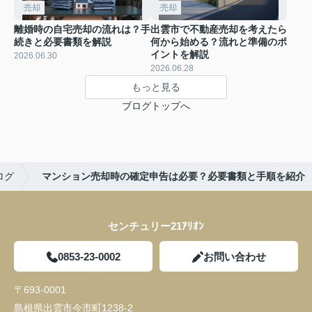
売却
売却
離婚時の自宅売却の流れは？手
出雲市で不動産売却を考えたら
続きと必要書類を解説
何から始める？流れと準備のポ
イントを解説
2026.06.30
2026.06.28
もっと見る
ブログトップへ
ログ
マンション売却時の確定申告は必要？必要書類と手順を紹介
センチュリー21ｱﾘｵﾝ
0853-23-0002
お問い合わせ
〒693-0001
島根県出雲市今市町1238-2