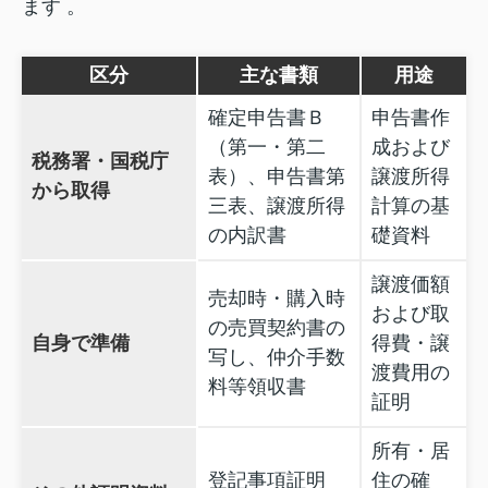
ます 。
区分
主な書類
用途
確定申告書Ｂ
申告書作
（第一・第二
成および
税務署・国税庁
表）、申告書第
譲渡所得
から取得
三表、譲渡所得
計算の基
の内訳書
礎資料
譲渡価額
売却時・購入時
および取
の売買契約書の
自身で準備
得費・譲
写し、仲介手数
渡費用の
料等領収書
証明
所有・居
登記事項証明
住の確