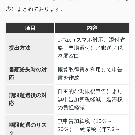
表にまとめております。
項目
内容
e‑Tax（スマホ対応、添付省
提出方法
略、早期還付）／郵送／税
務署窓口
書類紛失時の対
概算取得費を利用して申告
応
書を作成
自主的な期限後申告により
期限超過後の対
無申告加算税軽減、延滞税
応
の負担軽減
無申告加算税（15％～
期限超過のリス
20％）、延滞税（年7.3～
ク