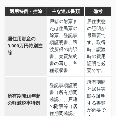
適用特例・控除
主な追加書類
備考
戸籍の附票ま
居住実態
たは住民票の
の証明が
除票、登記事
最重要で
居住用財産の
項証明書、譲
す。取得
3,000万円特別控
渡所得の内訳
時・譲渡
除
書、売買契約
時の費用
書の写し、各
証明も必
種領収書
要です。
所有期間
登記事項証明
と居住実
書（所有期間
所有期間10年超
態を証明
確認）、戸籍
の軽減税率特例
する書類
の附票等（居
が必要で
住期間確認）