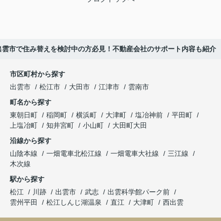
出雲市で住み替えを検討中の方必見！不動産会社のサポート内容も紹介
市区町村から探す
出雲市
松江市
大田市
江津市
雲南市
町名から探す
東朝日町
稲岡町
横浜町
大津町
塩冶神前
平田町
上塩冶町
知井宮町
小山町
大田町大田
沿線から探す
山陰本線
一畑電車北松江線
一畑電車大社線
三江線
木次線
駅から探す
松江
川跡
出雲市
武志
出雲科学館パーク前
雲州平田
松江しんじ湖温泉
直江
大津町
西出雲