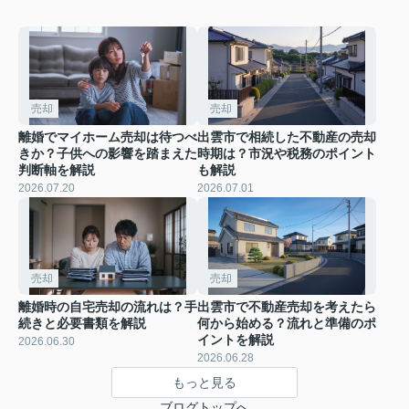
売却
売却
離婚でマイホーム売却は待つべ
出雲市で相続した不動産の売却
きか？子供への影響を踏まえた
時期は？市況や税務のポイント
判断軸を解説
も解説
2026.07.20
2026.07.01
売却
売却
離婚時の自宅売却の流れは？手
出雲市で不動産売却を考えたら
続きと必要書類を解説
何から始める？流れと準備のポ
イントを解説
2026.06.30
2026.06.28
もっと見る
ブログトップへ