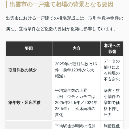
出雲市の一戸建て相場の背景となる要因
出雲市における一戸建ての相場形成には、取引件数や物件の
属性、立地条件など複数の要因が複雑に影響しています。
相場への
要因
内容
影響
データの
2025年の取引件数は16
偏りによ
取引件数の減少
件（前年123件から大
る相場の
幅減）
不安定化
平均築年数の上昇
築古・狭
（例：ウチノカチでは
小物件の
築年数・延床面積
2025年34.5年／2024年
増加で価
28.5年）、延床面積の
格下押し
変化
圧力
平均駅徒歩時間の増加
利便性低