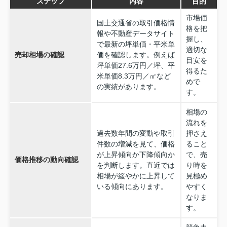
ステップ
内容
目的
市場価
国土交通省の取引価格情
格を把
報や不動産データサイト
握し、
で最新の坪単価・平米単
適切な
売却相場の確認
価を確認します。例えば
目安を
坪単価27.6万円／坪、平
得るた
米単価8.3万円／㎡など
めで
の実績があります。
す。
相場の
流れを
過去数年間の変動や取引
押さえ
件数の増減を見て、価格
ること
が上昇傾向か下降傾向か
で、売
価格推移の動向確認
を判断します。直近では
り時を
相場が緩やかに上昇して
見極め
いる傾向にあります。
やすく
なりま
す。