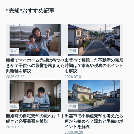
”売却”おすすめ記事
売却
売却
離婚でマイホーム売却は待つべ
出雲市で相続した不動産の売却
きか？子供への影響を踏まえた
時期は？市況や税務のポイント
判断軸を解説
も解説
2026.07.20
2026.07.01
売却
売却
離婚時の自宅売却の流れは？手
出雲市で不動産売却を考えたら
続きと必要書類を解説
何から始める？流れと準備のポ
イントを解説
2026.06.30
2026.06.28