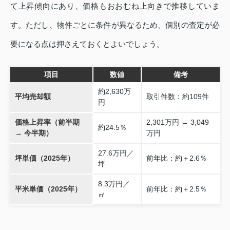
て上昇傾向にあり、価格もおおむね上向きで推移していま
す。ただし、物件ごとに条件が異なるため、個別の査定が必
要になる点は押さえておくとよいでしょう。
項目
数値
備考
約2,630万
平均売却額
取引件数：約109件
円
価格上昇率（前半期
2,301万円 → 3,049
約24.5％
→ 今半期）
万円
27.6万円／
坪単価（2025年）
前年比：約＋2.6％
坪
8.3万円／
平米単価（2025年）
前年比：約＋2.5％
㎡