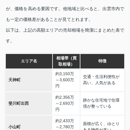
が、価格を高める要因です。他地域と比べると、出雲市内で
も一定の価格差があることが見てとれます。
以下は、上記の高額エリアの売却相場を簡潔にまとめた表で
す。
相場帯（買
エリア名
特徴
取相場）
約3,150万
交通・生活利便性が
天神町
～3,600万
高い、人気がある
円
約2,356万
静かな住宅地で住環
斐川町出西
～2,693万
境が整っている
円
約2,433万
面積が広く、ゆとり
小山町
～2,780万
ある物件が多い