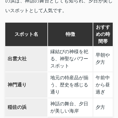
の浜は、神話の舞台としても知られ、夕日が美し
いスポットとして人気です。
おすす
スポット名
特徴
めの時
間帯
縁結びの神様を祀
早朝や
出雲大社
る、神聖なパワー
夕方
スポット
地元の特産品が揃
午前中
神門通り
う、歴史を感じる
から昼
通り
過ぎ
神話の舞台、夕日
稲佐の浜
夕方
が美しい海岸