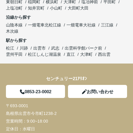
東朝日町
稲岡町
横浜町
大津町
塩冶神前
平田町
上塩冶町
知井宮町
小山町
大田町大田
沿線から探す
山陰本線
一畑電車北松江線
一畑電車大社線
三江線
木次線
駅から探す
松江
川跡
出雲市
武志
出雲科学館パーク前
雲州平田
松江しんじ湖温泉
直江
大津町
西出雲
センチュリー21ｱﾘｵﾝ
0853-23-0002
お問い合わせ
〒693-0001
島根県出雲市今市町1238-2
営業時間：
9:00~18:00
定休日：
水曜日