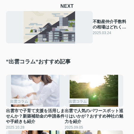
NEXT
不動産仲介手数料
の相場はどれくら
い？計算方法と節
2025.03.24
約術を解説
”出雲コラム”おすすめ記事
出雲コラム
出雲コラム
出雲市で子育て支援を活用しま
出雲で人気のパワースポット巡
せんか？新築補助金の申請条件
りはいかが？おすすめ神社の魅
や手続きも紹介
力を紹介
2025.10.28
2025.09.05