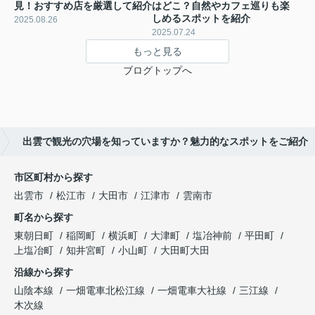
見！おすすめ店を厳選して紹介
はどこ？自然やカフェ巡りも楽
しめるスポットを紹介
2025.08.26
2025.07.24
もっと見る
ブログトップへ
出雲で観光の穴場を知っていますか？魅力的なスポットをご紹介
市区町村から探す
出雲市
松江市
大田市
江津市
雲南市
町名から探す
東朝日町
稲岡町
横浜町
大津町
塩冶神前
平田町
上塩冶町
知井宮町
小山町
大田町大田
沿線から探す
山陰本線
一畑電車北松江線
一畑電車大社線
三江線
木次線