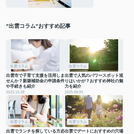
報を解説
”出雲コラム”おすすめ記事
出雲コラム
出雲コラム
出雲市で子育て支援を活用しま
出雲で人気のパワースポット巡
せんか？新築補助金の申請条件
りはいかが？おすすめ神社の魅
や手続きも紹介
力を紹介
2025.10.28
2025.09.05
出雲コラム
出雲コラム
出雲でランチを探している方必
出雲でデートにおすすめの穴場