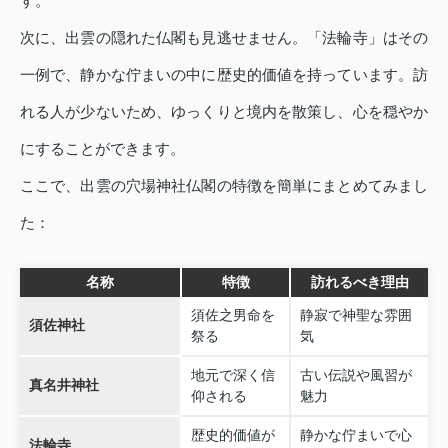
す。
次に、出雲の隠れた仏閣も見逃せません。「法輪寺」はその
一例で、静かな佇まいの中に歴史的価値を持っています。訪
れる人が少ないため、ゆっくりと境内を散策し、心を穏やか
にすることができます。
ここで、出雲の穴場神社仏閣の特徴を簡単にまとめてみまし
た：
名称
特徴
訪れるべき理由
須佐之男命を
静寂で神聖な雰囲
須佐神社
祭る
気
地元で深く信
古い伝説や風習が
真名井神社
仰される
魅力
歴史的価値が
静かな佇まいで心
法輪寺