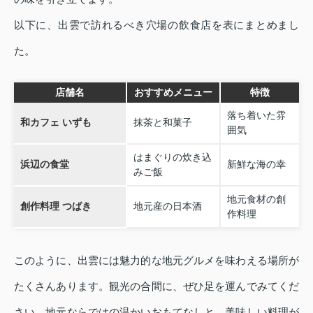
以下に、出雲で訪れるべき穴場の飲食店を表にまとめまし
た。
店舗名
おすすめメニュー
特徴
落ち着いた雰
和カフェ いずも
抹茶と和菓子
囲気
はまぐりの炊き込
浜辺の食堂
新鮮な海の幸
みご飯
地元食材の創
創作料理 つばき
地元産の日本酒
作料理
このように、出雲には魅力的な地元グルメを味わえる場所が
たくさんあります。観光の合間に、ぜひ足を運んでみてくだ
さい。地元ならではの温かいおもてなしと、美味しい料理が