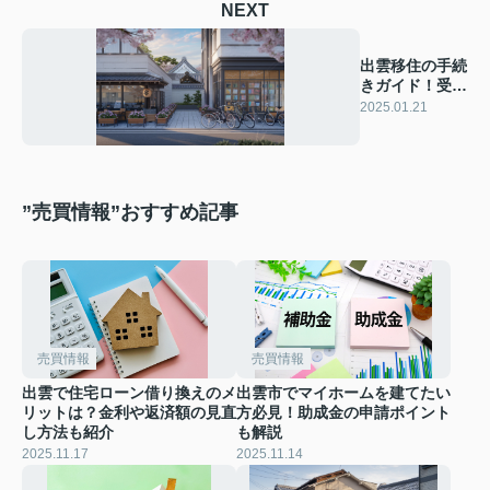
NEXT
出雲移住の手続
きガイド！受験
生必見の新生活
2025.01.21
情報
”売買情報”おすすめ記事
売買情報
売買情報
出雲で住宅ローン借り換えのメ
出雲市でマイホームを建てたい
リットは？金利や返済額の見直
方必見！助成金の申請ポイント
し方法も紹介
も解説
2025.11.17
2025.11.14