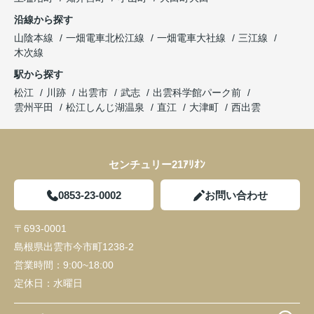
沿線から探す
山陰本線
一畑電車北松江線
一畑電車大社線
三江線
木次線
駅から探す
松江
川跡
出雲市
武志
出雲科学館パーク前
雲州平田
松江しんじ湖温泉
直江
大津町
西出雲
センチュリー21ｱﾘｵﾝ
0853-23-0002
お問い合わせ
〒693-0001
島根県出雲市今市町1238-2
営業時間：
9:00~18:00
定休日：
水曜日