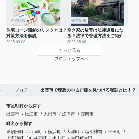
売買情報
売買情報
住宅ローン滞納のリスクとは？
空き家の放置は法律違反にな
対策方法を解説
る？法律で管理方法をご紹介
2025.09.08
2025.05.08
もっと見る
ブログトップへ
へ
ブログ
出雲市で理想の中古戸建を見つける秘訣とは！？
市区町村から探す
出雲市
松江市
大田市
江津市
雲南市
町名から探す
東朝日町
稲岡町
横浜町
大津町
塩冶神前
平田町
上塩冶町
知井宮町
小山町
大田町大田