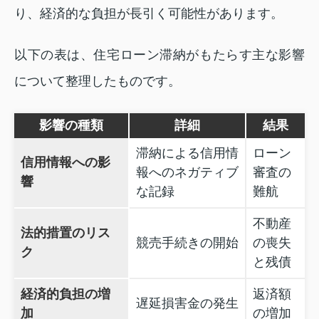
り、経済的な負担が長引く可能性があります。
以下の表は、住宅ローン滞納がもたらす主な影響
について整理したものです。
影響の種類
詳細
結果
滞納による信用情
ローン
信用情報への影
報へのネガティブ
審査の
響
な記録
難航
不動産
法的措置のリス
競売手続きの開始
の喪失
ク
と残債
経済的負担の増
返済額
遅延損害金の発生
加
の増加