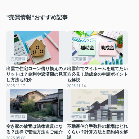
”売買情報”おすすめ記事
売買情報
売買情報
出雲で住宅ローン借り換えのメ
出雲市でマイホームを建てたい
リットは？金利や返済額の見直
方必見！助成金の申請ポイント
し方法も紹介
も解説
2025.11.17
2025.11.14
売買情報
売買情報
空き家の放置は法律違反にな
不動産仲介手数料の相場はどれ
る？法律で管理方法をご紹介
くらい？計算方法と節約術を解
説
2025.05.08