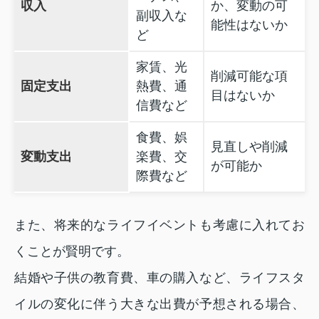
収入
か、変動の可
副収入な
能性はないか
ど
家賃、光
削減可能な項
固定支出
熱費、通
目はないか
信費など
食費、娯
見直しや削減
変動支出
楽費、交
が可能か
際費など
また、将来的なライフイベントも考慮に入れてお
くことが賢明です。
結婚や子供の教育費、車の購入など、ライフスタ
イルの変化に伴う大きな出費が予想される場合、