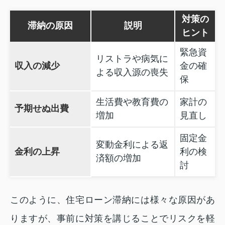
対策の
滞納の原因
説明
ヒント
緊急資
リストラや病気に
収入の減少
金の確
よる収入源の喪失
保
生活費や教育費の
家計の
予期せぬ出費
増加
見直し
固定金
変動金利による返
金利の上昇
利の検
済額の増加
討
このように、住宅ローン滞納には様々な原因があ
りますが、事前に対策を講じることでリスクを軽