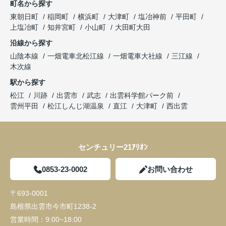
町名から探す
東朝日町
稲岡町
横浜町
大津町
塩冶神前
平田町
上塩冶町
知井宮町
小山町
大田町大田
沿線から探す
山陰本線
一畑電車北松江線
一畑電車大社線
三江線
木次線
駅から探す
松江
川跡
出雲市
武志
出雲科学館パーク前
雲州平田
松江しんじ湖温泉
直江
大津町
西出雲
センチュリー21ｱﾘｵﾝ
0853-23-0002
お問い合わせ
〒693-0001
島根県出雲市今市町1238-2
営業時間：
9:00~18:00