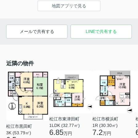
地図アプリで見る
メールで共有する
LINEで共有する
近隣の物件
松江市東津田町
松江市横浜町
1LDK (32.77㎡)
1R (30.30㎡)
1
松江市黒田町
6.85
7.2
3K (53.79㎡)
万円
万円