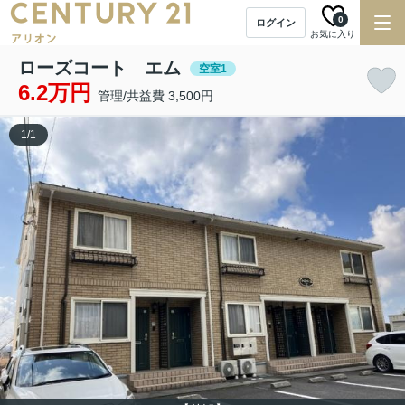
0
ログイン
お気に入り
ローズコート エム
空室1
6.2万円
管理/共益費 3,500円
1
/
1