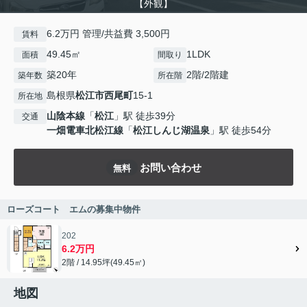
【外観】
6.2万円 管理/共益費 3,500円
賃料
49.45㎡
1LDK
面積
間取り
築20年
2階/2階建
築年数
所在階
島根県
松江市
西尾町
15-1
所在地
山陰本線
「
松江
」駅 徒歩39分
交通
一畑電車北松江線
「
松江しんじ湖温泉
」駅 徒歩54分
お問い合わせ
無料
ローズコート エムの募集中物件
202
6.2万円
2階 / 14.95坪(49.45㎡)
地図