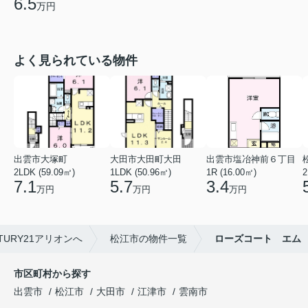
6.5
万円
よく見られている物件
出雲市大塚町
大田市大田町大田
出雲市塩冶神前６丁目
2LDK (59.09㎡)
1LDK (50.96㎡)
1R (16.00㎡)
2
7.1
5.7
3.4
万円
万円
万円
URY21アリオンへ
松江市の物件一覧
ローズコート エム
市区町村から探す
出雲市
松江市
大田市
江津市
雲南市