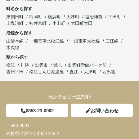
町名から探す
東朝日町
稲岡町
横浜町
大津町
塩冶神前
平田町
上塩冶町
知井宮町
小山町
大田町大田
沿線から探す
山陰本線
一畑電車北松江線
一畑電車大社線
三江線
木次線
駅から探す
松江
川跡
出雲市
武志
出雲科学館パーク前
雲州平田
松江しんじ湖温泉
直江
大津町
西出雲
センチュリー21ｱﾘｵﾝ
0853-23-0002
お問い合わせ
〒693-0001
島根県出雲市今市町1238-2