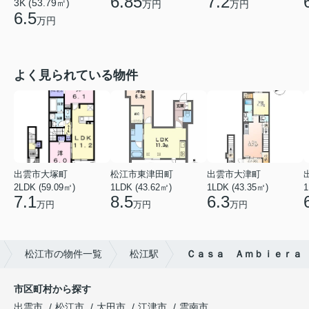
6.85
7.2
3K (53.79㎡)
万円
万円
6.5
万円
よく見られている物件
出雲市大塚町
松江市東津田町
出雲市大津町
2LDK (59.09㎡)
1LDK (43.62㎡)
1LDK (43.35㎡)
1
7.1
8.5
6.3
万円
万円
万円
松江市の物件一覧
松江駅
Ｃａｓａ Ａｍｂｉｅｒａ
市区町村から探す
出雲市
松江市
大田市
江津市
雲南市