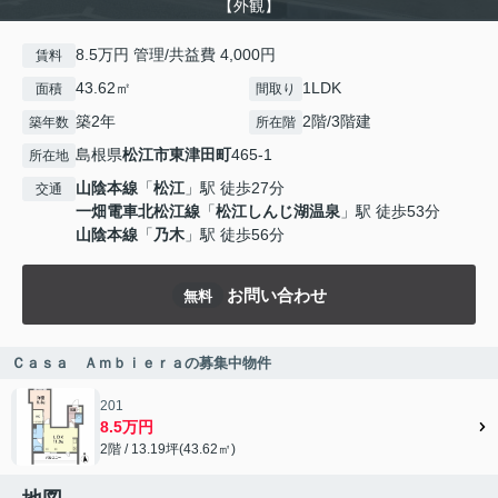
【外観】
8.5万円 管理/共益費 4,000円
賃料
43.62㎡
1LDK
面積
間取り
築2年
2階/3階建
築年数
所在階
島根県
松江市
東津田町
465-1
所在地
山陰本線
「
松江
」駅 徒歩27分
交通
一畑電車北松江線
「
松江しんじ湖温泉
」駅 徒歩53分
山陰本線
「
乃木
」駅 徒歩56分
お問い合わせ
無料
Ｃａｓａ Ａｍｂｉｅｒａの募集中物件
201
8.5万円
2階 / 13.19坪(43.62㎡)