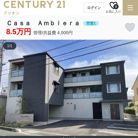
0
ログイン
お気に入り
Ｃａｓａ Ａｍｂｉｅｒａ
空室1
8.5万円
管理/共益費 4,000円
1
/
1