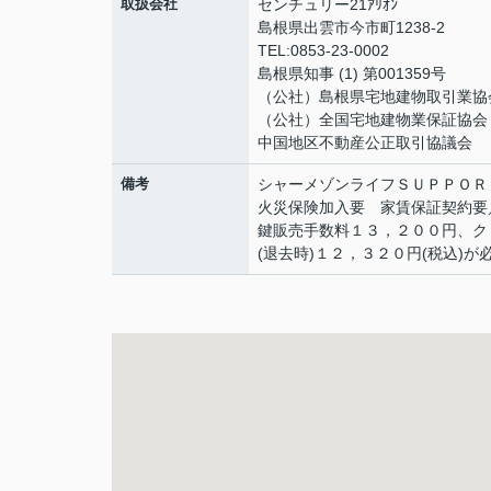
取扱会社
センチュリー21ｱﾘｵﾝ
島根県出雲市今市町1238-2
TEL:0853-23-0002
島根県知事 (1) 第001359号
（公社）島根県宅地建物取引業協
（公社）全国宅地建物業保証協会
中国地区不動産公正取引協議会
備考
シャーメゾンライフＳＵＰＰＯＲ
火災保険加入要 家賃保証契約要
鍵販売手数料１３，２００円、クリ
(退去時)１２，３２０円(税込)が