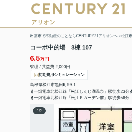
出雲市で不動産のことならCENTURY21アリオンへ
松江
コーポ中的場 3棟 107
6.5
万円
管理 / 共益費 2,000円
初期費用シミュレーション
島根県
松江市
黒田町
99-1
一畑電車北松江線「松江しんじ湖温泉」駅徒歩23分
一畑電車北松江線「松江Ｅガーデン前」駅徒歩56分
1
/
2