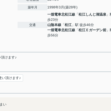
1998年3月(築28年)
築年月
一畑電車北松江線
「
松江しんじ湖温泉
」
歩23分
山陰本線
「
松江
」駅 徒歩46分
交通
一畑電車北松江線
「
松江Ｅガーデン前
」
歩56分
頂けます♪
使い頂けます♪
まい