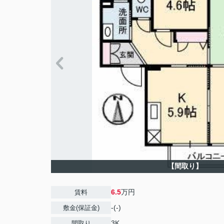
【間取り】
6.5
万円
賃料
-(-)
敷金(保証金)
3K
間取り