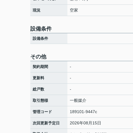
空家
現況
設備条件
設備条件
その他
-
契約期間
-
更新料
-
総戸数
一般媒介
取引態様
189101-9447c
管理コード
2026年08月15日
次回更新予定日