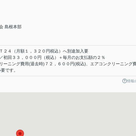
会 島根本部
Ｔ２４（月額１，３２０円税込）へ別途加入要
／初回３３，０００円（税込）＋毎月のお支払額の２％
ーニング費用(退去時)７２，６００円(税込)、エアコンクリーニング
必要です。
情報