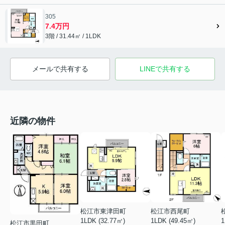
305
7.4万円
3階 / 31.44㎡ / 1LDK
メールで共有する
LINEで共有する
近隣の物件
松江市東津田町
松江市西尾町
1LDK (32.77㎡)
1LDK (49.45㎡)
1
松江市黒田町