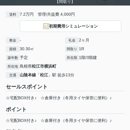
【間取り】
7.2万円 管理/共益費 4,000円
賃料
初期費用シミュレーション
-
2ヶ月
敷金
礼金
30.30㎡
1R
面積
間取り
予定
1階/3階建
築年数
所在階
島根県
松江市
横浜町
所在地
山陰本線
「
松江
」駅 徒歩13分
交通
セールスポイント
☆宅配BOX付き♪ ☆倉庫付き（冬用タイヤ保管に便利）♪
ポイント
☆宅配BOX付き♪
☆倉庫付き（冬用タイヤ保管に便利）♪