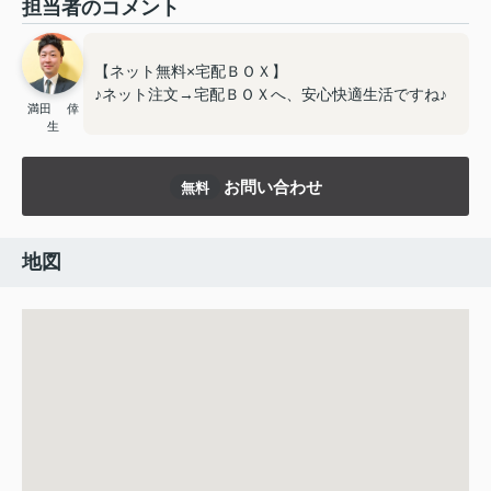
担当者のコメント
【ネット無料×宅配ＢＯＸ】
♪ネット注文→宅配ＢＯＸへ、安心快適生活ですね♪
満田 倖
生
お問い合わせ
無料
地図