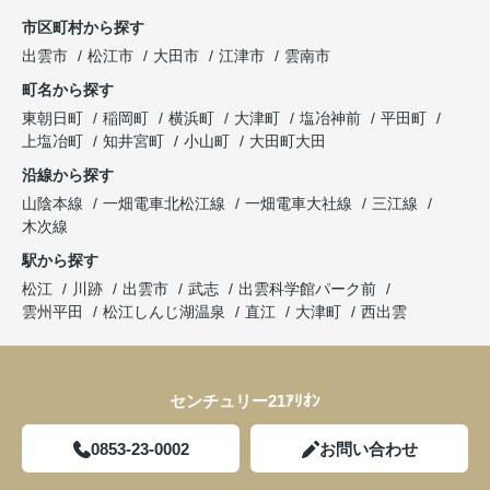
市区町村から探す
出雲市
松江市
大田市
江津市
雲南市
町名から探す
東朝日町
稲岡町
横浜町
大津町
塩冶神前
平田町
上塩冶町
知井宮町
小山町
大田町大田
沿線から探す
山陰本線
一畑電車北松江線
一畑電車大社線
三江線
木次線
駅から探す
松江
川跡
出雲市
武志
出雲科学館パーク前
雲州平田
松江しんじ湖温泉
直江
大津町
西出雲
センチュリー21ｱﾘｵﾝ
0853-23-0002
お問い合わせ