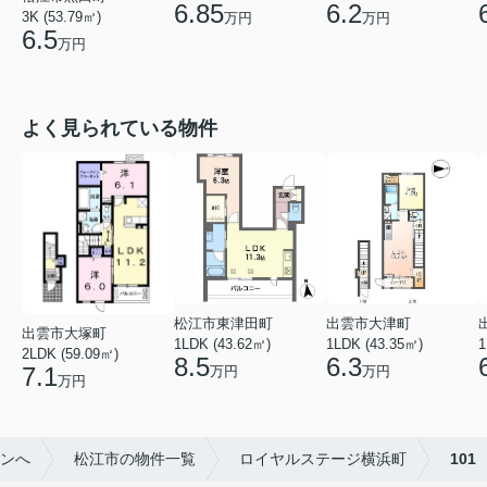
6.85
6.2
3K (53.79㎡)
万円
万円
6.5
万円
よく見られている物件
松江市東津田町
出雲市大津町
出雲市大塚町
1LDK (43.62㎡)
1LDK (43.35㎡)
1
2LDK (59.09㎡)
8.5
6.3
7.1
万円
万円
万円
オンへ
松江市の物件一覧
ロイヤルステージ横浜町
101