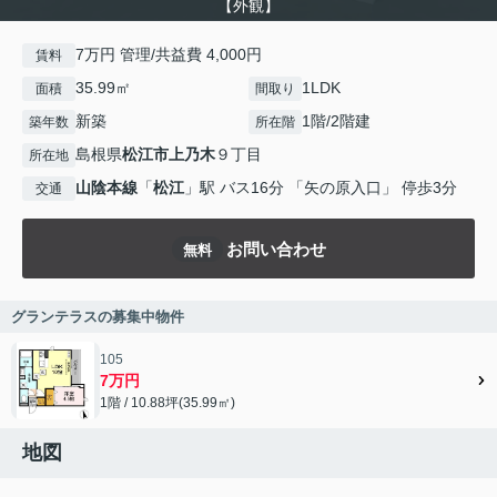
【外観】
7万円 管理/共益費 4,000円
賃料
35.99㎡
1LDK
面積
間取り
新築
1階/2階建
築年数
所在階
島根県
松江市
上乃木
９丁目
所在地
山陰本線
「
松江
」駅 バス16分 「矢の原入口」 停歩3分
交通
お問い合わせ
無料
グランテラスの募集中物件
105
7万円
1階 / 10.88坪(35.99㎡)
地図