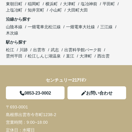
東朝日町
稲岡町
横浜町
大津町
塩冶神前
平田町
上塩冶町
知井宮町
小山町
大田町大田
沿線から探す
山陰本線
一畑電車北松江線
一畑電車大社線
三江線
木次線
駅から探す
松江
川跡
出雲市
武志
出雲科学館パーク前
雲州平田
松江しんじ湖温泉
直江
大津町
西出雲
センチュリー21ｱﾘｵﾝ
0853-23-0002
お問い合わせ
〒693-0001
島根県出雲市今市町1238-2
営業時間：
9:00~18:00
定休日：
水曜日