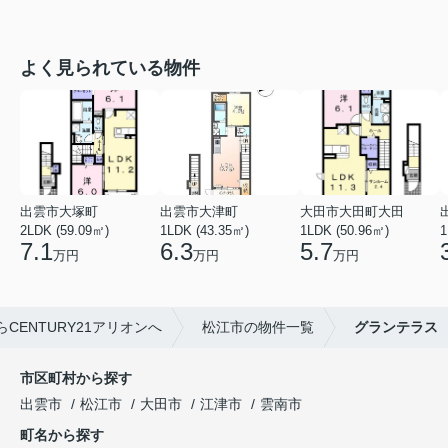
よく見られている物件
出雲市大塚町
出雲市大津町
大田市大田町大田
2LDK (59.09㎡)
1LDK (43.35㎡)
1LDK (50.96㎡)
1
7.1
6.3
5.7
万円
万円
万円
CENTURY21アリオンへ
松江市の物件一覧
グランテラス
市区町村から探す
出雲市
松江市
大田市
江津市
雲南市
町名から探す