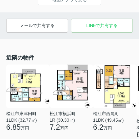
メールで共有する
LINEで共有する
近隣の物件
松江市東津田町
松江市横浜町
松江市西尾町
1LDK (32.77㎡)
1R (30.30㎡)
1LDK (49.45㎡)
6.85
7.2
6.2
3
万円
万円
万円