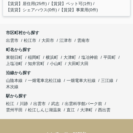
【賃貸】居住用(25件)
【賃貸】ペット可(1件)
【賃貸】シェアハウス(0件)
【賃貸】事業用(0件)
市区町村から探す
出雲市
松江市
大田市
江津市
雲南市
町名から探す
東朝日町
稲岡町
横浜町
大津町
塩冶神前
平田町
上塩冶町
知井宮町
小山町
大田町大田
沿線から探す
山陰本線
一畑電車北松江線
一畑電車大社線
三江線
木次線
駅から探す
松江
川跡
出雲市
武志
出雲科学館パーク前
雲州平田
松江しんじ湖温泉
直江
大津町
西出雲