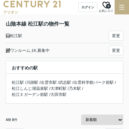
0
ログイン
お気に入り
山陰本線 松江駅の物件一覧
松江駅
変更
ワンルーム,1K,募集中
変更
おすすめの駅
松江駅
/
川跡駅
/
出雲市駅
/
武志駅
/
出雲科学館パーク前駅
/
松江しんじ湖温泉駅
/
大津町駅
/
乃木駅
/
松江Ｅガーデン前駅
/
大田市駅
4
棟
8
件