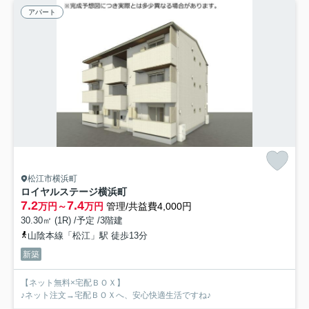
アパート
松江市横浜町
ロイヤルステージ横浜町
7.2
7.4
万円～
万円
管理/共益費4,000円
30.30㎡ (1R) /予定 /3階建
山陰本線「松江」駅 徒歩13分
新築
【ネット無料×宅配ＢＯＸ】
♪ネット注文→宅配ＢＯＸへ、安心快適生活ですね♪