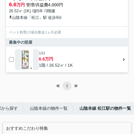
6.6
万円
管理/共益費4,000円
26.52㎡ (1K) /築5年 /3階建
山陰本線「松江」駅 徒歩9分
ペット飼育の場合敷金1ヵ月必要
募集中の部屋
103
6.6万円
1階 / 26.52㎡ / 1K
1
駅から探す
山陰本線の物件一覧
山陰本線 松江駅の物件一覧
おすすめこだわり特集