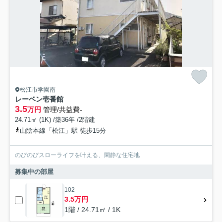
松江市学園南
レーベン壱番館
3.5
万円
管理/共益費-
24.71㎡ (1K) /築36年 /2階建
山陰本線「松江」駅 徒歩15分
のびのびスローライフを叶える、閑静な住宅地
募集中の部屋
102
3.5万円
1階 / 24.71㎡ / 1K