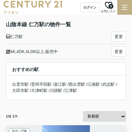
0
ログイン
お気に入り
山陰本線 仁万駅の物件一覧
仁万駅
変更
4K,4DK,4LDK以上,販売中
変更
おすすめの駅
出雲市駅
/
雲州平田駅
/
直江駅
/
西出雲駅
/
江南駅
/
武志駅
/
大田市駅
/
大津町駅
/
川跡駅
/
江津駅
1
棟
1
件
中古一戸建