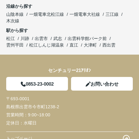
沿線から探す
山陰本線
一畑電車北松江線
一畑電車大社線
三江線
木次線
駅から探す
松江
川跡
出雲市
武志
出雲科学館パーク前
雲州平田
松江しんじ湖温泉
直江
大津町
西出雲
センチュリー21ｱﾘｵﾝ
0853-23-0002
お問い合わせ
〒693-0001
島根県出雲市今市町1238-2
営業時間：
9:00~18:00
定休日：
水曜日
トップページ