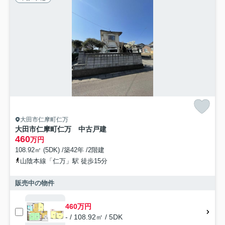
大田市仁摩町仁万
大田市仁摩町仁万 中古戸建
460
万円
108.92㎡ (5DK) /築42年 /2階建
山陰本線「仁万」駅 徒歩15分
販売中の物件
460万円
- / 108.92㎡ / 5DK