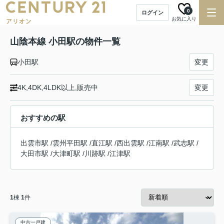
0
ログイン
お気に入り
山陰本線 小田駅の物件一覧
小田駅
変更
4K,4DK,4LDK以上,販売中
変更
おすすめの駅
出雲市駅
/
雲州平田駅
/
直江駅
/
西出雲駅
/
江南駅
/
武志駅
/
大田市駅
/
大津町駅
/
川跡駅
/
江津駅
1
棟
1
件
中古一戸建