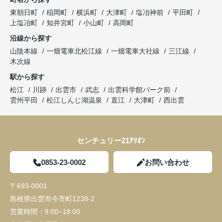
東朝日町
稲岡町
横浜町
大津町
塩冶神前
平田町
上塩冶町
知井宮町
小山町
高岡町
沿線から探す
山陰本線
一畑電車北松江線
一畑電車大社線
三江線
木次線
駅から探す
松江
川跡
出雲市
武志
出雲科学館パーク前
雲州平田
松江しんじ湖温泉
直江
大津町
西出雲
センチュリー21ｱﾘｵﾝ
0853-23-0002
お問い合わせ
〒693-0001
島根県出雲市今市町1238-2
営業時間：
9:00~18:00