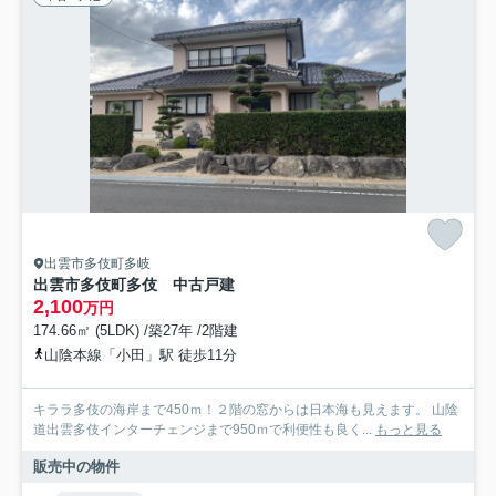
出雲市多伎町多岐
出雲市多伎町多伎 中古戸建
2,100
万円
174.66㎡ (5LDK) /築27年 /2階建
山陰本線「小田」駅 徒歩11分
キララ多伎の海岸まで450ｍ！２階の窓からは日本海も見えます。 山陰
道出雲多伎インターチェンジまで950ｍで利便性も良く...
もっと見る
販売中の物件