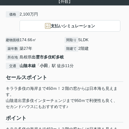
【外観】
2,100万円
価格
支払いシミュレーション
174.66㎡
5LDK
建物面積
間取り
築27年
2階建
築年数
階建て
島根県
出雲市
多伎町多岐
所在地
山陰本線
「
小田
」駅 徒歩11分
交通
セールスポイント
キララ多伎の海岸まで450ｍ！２階の窓からは日本海も見えま
す。
山陰道出雲多伎インターチェンジまで950ｍで利便性も良く、
セカンドハウスにもおすすめです♪
ポイント