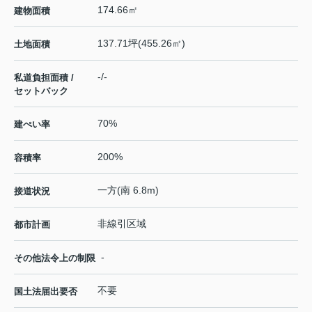
174.66㎡
建物面積
137.71坪(455.26㎡)
土地面積
-/-
私道負担面積 /
セットバック
70%
建ぺい率
200%
容積率
一方(南 6.8m)
接道状況
非線引区域
都市計画
-
その他法令上の制限
不要
国土法届出要否