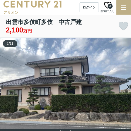
0
ログイン
お気に入り
出雲市多伎町多伎 中古戸建
2,100
万円
1
/
11