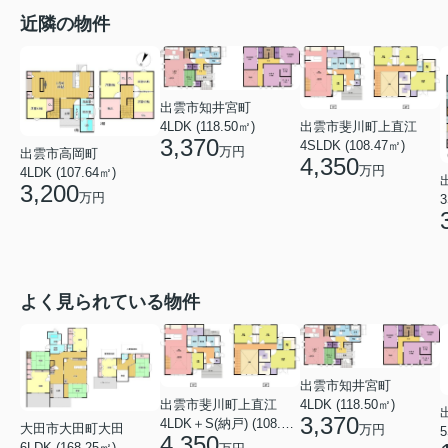
近隣の物件
出雲市知井宮町
4LDK (118.50㎡)
出雲市斐川町上直江
3,370
4SLDK (108.47㎡)
万円
出雲市高岡町
4,350
万円
4LDK (107.64㎡)
3,200
万円
3
よく見られている物件
出雲市知井宮町
4LDK (118.50㎡)
出雲市斐川町上直江
3,370
4LDK＋S(納戸) (108.47㎡)
大田市大田町大田
万円
5
4,350
6LDK (168.25㎡)