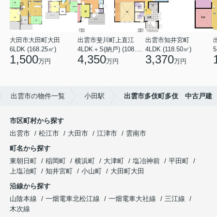
大田市大田町大田
出雲市斐川町上直江
出雲市知井宮町
6LDK (168.25㎡)
4LDK＋S(納戸) (108.47㎡)
4LDK (118.50㎡)
5
1,500
4,350
3,370
万円
万円
万円
出雲市の物件一覧
小田駅
出雲市多伎町多伎 中古戸建
市区町村から探す
出雲市
松江市
大田市
江津市
雲南市
町名から探す
東朝日町
稲岡町
横浜町
大津町
塩冶神前
平田町
上塩冶町
知井宮町
小山町
大田町大田
沿線から探す
山陰本線
一畑電車北松江線
一畑電車大社線
三江線
木次線