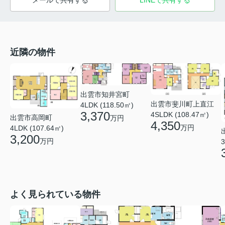
メールで共有する
LINEで共有する
近隣の物件
出雲市知井宮町
出雲市斐川町上直江
4LDK (118.50㎡)
3,370
4SLDK (108.47㎡)
出雲市高岡町
万円
4,350
万円
4LDK (107.64㎡)
3,200
万円
3
よく見られている物件