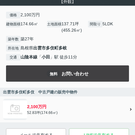
【外観】
2,100万円
価格
174.66㎡
137.71坪
5LDK
建物面積
土地面積
間取り
(455.26㎡)
築27年
築年数
島根県
出雲市
多伎町多岐
所在地
山陰本線
「
小田
」駅 徒歩11分
交通
お問い合わせ
無料
出雲市多伎町多伎 中古戸建の販売中物件
2,100万円
52.83坪(174.66㎡)