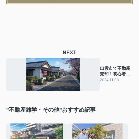
NEXT
出雲市で不動産
売却！初心者必
見の相談ポイン
2024.11.08
トとは？
”不動産雑学・その他”おすすめ記事