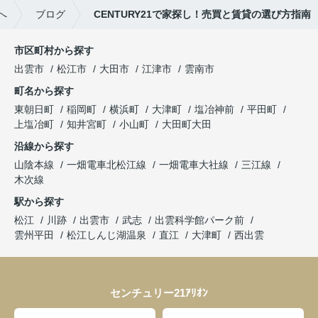
へ
ブログ
CENTURY21で家探し！売買と賃貸の選び方指南
市区町村から探す
出雲市
松江市
大田市
江津市
雲南市
町名から探す
東朝日町
稲岡町
横浜町
大津町
塩冶神前
平田町
上塩冶町
知井宮町
小山町
大田町大田
沿線から探す
山陰本線
一畑電車北松江線
一畑電車大社線
三江線
木次線
駅から探す
松江
川跡
出雲市
武志
出雲科学館パーク前
雲州平田
松江しんじ湖温泉
直江
大津町
西出雲
センチュリー21ｱﾘｵﾝ