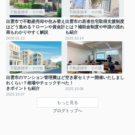
不動産雑学・その他
不動産雑学・その他
出雲市で不動産売却や住み替え
出雲市の若者住宅取得支援制度
はどう進める？ローンや資金計
とは？補助金制度や申請の流れ
画もわかりやすく解説
も紹介
2026.01.13
2025.10.14
不動産雑学・その他
不動産雑学・その他
出雲市のマンション管理費はど
空き家セミナー開催いたしまし
れくらい？相場やチェックすべ
た！
きポイントも紹介
2025.10.06
2025.10.07
もっと見る
ブログトップへ