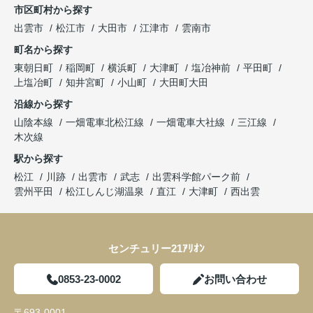
市区町村から探す
出雲市
松江市
大田市
江津市
雲南市
町名から探す
東朝日町
稲岡町
横浜町
大津町
塩冶神前
平田町
上塩冶町
知井宮町
小山町
大田町大田
沿線から探す
山陰本線
一畑電車北松江線
一畑電車大社線
三江線
木次線
駅から探す
松江
川跡
出雲市
武志
出雲科学館パーク前
雲州平田
松江しんじ湖温泉
直江
大津町
西出雲
センチュリー21ｱﾘｵﾝ
0853-23-0002
お問い合わせ
〒693-0001