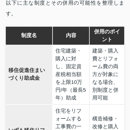
以下に主な制度とその併用の可能性を整理しま
す。
併用のポイ
制度名
内容
ント
住宅建築・
建築・購入
購入に対
費とリフォ
し、固定資
ーム費の両
移住促進住まい
産税相当額
方が対象に
づくり助成金
を上限10万
なる場合、
円/年（最長5
別制度と併
年）助成
用可能
住宅をリフ
ォームする
構造補修・
工事費の一
改修と購入