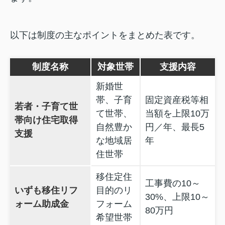
以下は制度の主なポイントをまとめた表です。
制度名称
対象世帯
支援内容
新婚世
帯、子育
固定資産税等相
若者・子育て世
て世帯、
当額を上限10万
帯向け住宅取得
自然豊か
円／年、最長5
支援
な地域居
年
住世帯
移住定住
工事費の10～
いずも移住リフ
目的のリ
30%、上限10～
ォーム助成金
フォーム
80万円
希望世帯