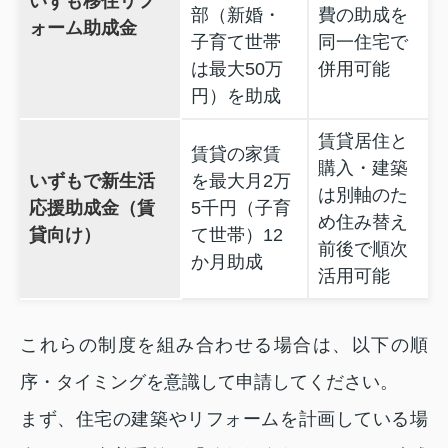
いずも移住リフ
部（新婚・
費の助成を
ォーム助成金
子育て世帯
同一住宅で
は最大50万
併用可能
円）を助成
賃貸居住と
賃貸の家賃
購入・建築
いずもで新生活
を最大月2万
は別軸のた
応援助成金（賃
5千円（子育
め住み替え
貸向け）
て世帯）12
前後で順次
か月助成
活用可能
これらの制度を組み合わせる場合は、以下の順
序・タイミングを意識して申請してください。
まず、住宅の建築やリフォームを計画している場