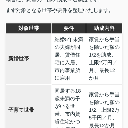
まず対象となる世帯や要件を整理いたします。
対象世帯
要件
助成内容
結婚5年未満
家賃から手当
の夫婦が同
を除いた額の
居、賃借住
1/2を助成、
新婚世帯
宅に入居、
上限2万円／
市内事業所
月、最長12
に雇用
か月
同居する18
家賃から手当
歳未満の子
を除いた額の
がいる世
子育て世帯
1/2、上限2万
帯、市内賃
5千円／月、
貸住宅かつ
最長12か月