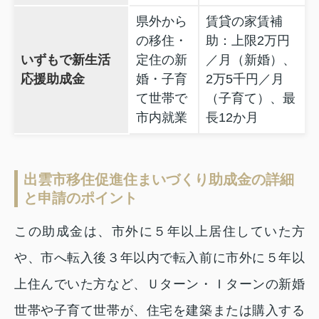
県外から
賃貸の家賃補
の移住・
助：上限2万円
いずもで新生活
定住の新
／月（新婚）、
応援助成金
婚・子育
2万5千円／月
て世帯で
（子育て）、最
市内就業
長12か月
出雲市移住促進住まいづくり助成金の詳細
と申請のポイント
この助成金は、市外に５年以上居住していた方
や、市へ転入後３年以内で転入前に市外に５年以
上住んでいた方など、Ｕターン・Ｉターンの新婚
世帯や子育て世帯が、住宅を建築または購入する