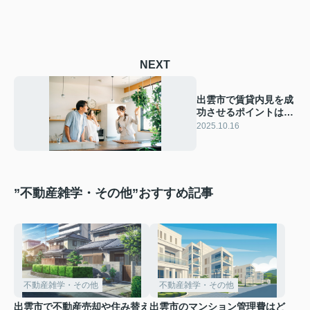
NEXT
出雲市で賃貸内見を成
功させるポイントは？
初めてでも安心な準備
2025.10.16
と確認方法をご紹介
”不動産雑学・その他”おすすめ記事
不動産雑学・その他
不動産雑学・その他
出雲市で不動産売却や住み替え
出雲市のマンション管理費はど