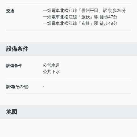
一畑電車北松江線
「
雲州平田
」駅 徒歩26分
交通
一畑電車北松江線
「
旅伏
」駅 徒歩47分
一畑電車北松江線
「
布崎
」駅 徒歩49分
設備条件
公営水道
設備条件
公共下水
-
設備(その他)
地図