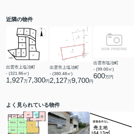
近隣の物件
出雲市塩冶町
出雲市上塩冶町
出雲市上塩冶町
- (99.00㎡)
- (321.86㎡)
- (380.48㎡)
600
万円
1,927
7,300
2,127
9,700
万
円
万
円
よく見られている物件