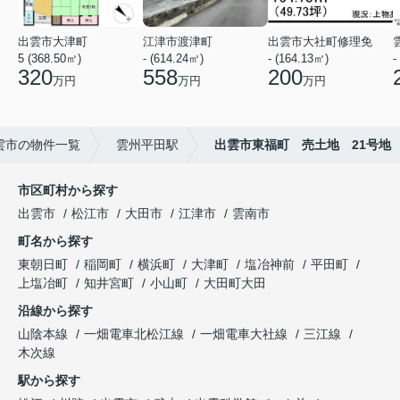
出雲市大津町
江津市渡津町
出雲市大社町修理免
5 (368.50㎡)
- (614.24㎡)
- (164.13㎡)
-
320
558
200
万円
万円
万円
雲市の物件一覧
雲州平田駅
出雲市東福町 売土地 21号地
市区町村から探す
出雲市
松江市
大田市
江津市
雲南市
町名から探す
東朝日町
稲岡町
横浜町
大津町
塩冶神前
平田町
上塩冶町
知井宮町
小山町
大田町大田
沿線から探す
山陰本線
一畑電車北松江線
一畑電車大社線
三江線
木次線
駅から探す