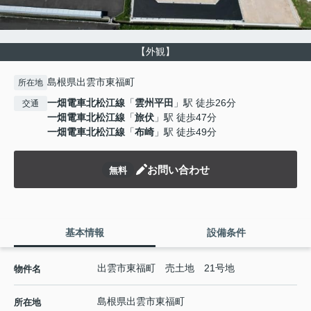
【外観】
島根県出雲市東福町
所在地
一畑電車北松江線
「
雲州平田
」駅 徒歩26分
交通
一畑電車北松江線
「
旅伏
」駅 徒歩47分
一畑電車北松江線
「
布崎
」駅 徒歩49分
お問い合わせ
無料
基本情報
設備条件
出雲市東福町 売土地 21号地
物件名
島根県
出雲市
東福町
所在地