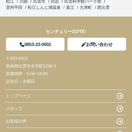
松江
川跡
出雲市
武志
出雲科学館パーク前
雲州平田
松江しんじ湖温泉
直江
大津町
西出雲
センチュリー21ｱﾘｵﾝ
0853-23-0002
お問い合わせ
〒693-0001
島根県出雲市今市町1238-2
営業時間：
9:00~18:00
定休日：
水曜日
トップページ
スタッフ
お客様の声