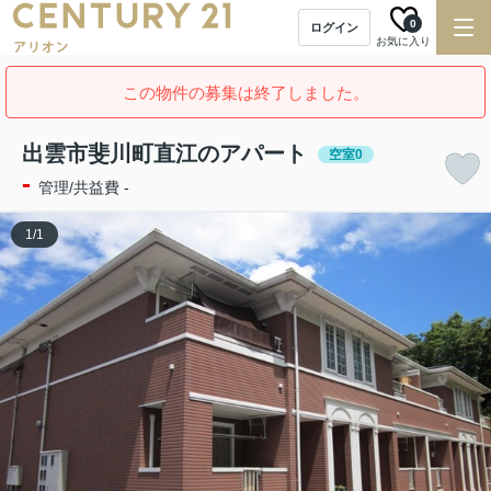
0
ログイン
お気に入り
この物件の募集は終了しました。
出雲市斐川町直江のアパート
空室0
-
管理/共益費 -
1
/
1