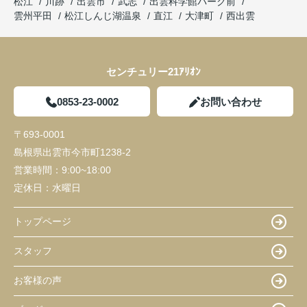
松江
川跡
出雲市
武志
出雲科学館パーク前
雲州平田
松江しんじ湖温泉
直江
大津町
西出雲
センチュリー21ｱﾘｵﾝ
0853-23-0002
お問い合わせ
〒693-0001
島根県出雲市今市町1238-2
営業時間：
9:00~18:00
定休日：
水曜日
トップページ
スタッフ
お客様の声