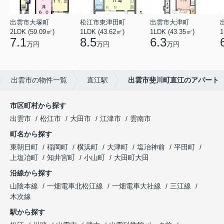
出雲市大塚町
松江市東津田町
出雲市大津町
2LDK (59.09㎡)
1LDK (43.62㎡)
1LDK (43.35㎡)
1
7.1
8.5
6.3
万円
万円
万円
出雲市の物件一覧
直江駅
出雲市斐川町直江のアパート
市区町村から探す
出雲市
松江市
大田市
江津市
雲南市
町名から探す
東朝日町
稲岡町
横浜町
大津町
塩冶神前
平田町
上塩冶町
知井宮町
小山町
大田町大田
沿線から探す
山陰本線
一畑電車北松江線
一畑電車大社線
三江線
木次線
駅から探す