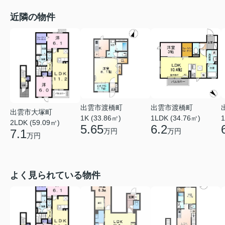
近隣の物件
出雲市渡橋町
出雲市渡橋町
出雲市大塚町
1K (33.86㎡)
1LDK (34.76㎡)
1
2LDK (59.09㎡)
5.65
6.2
7.1
万円
万円
万円
よく見られている物件