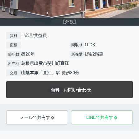
【外観】
- 管理/共益費 -
賃料
-
1LDK
面積
間取り
築20年
1階/2階建
築年数
所在階
島根県
出雲市
斐川町直江
所在地
山陰本線
「
直江
」駅 徒歩30分
交通
お問い合わせ
無料
メールで共有する
LINEで共有する