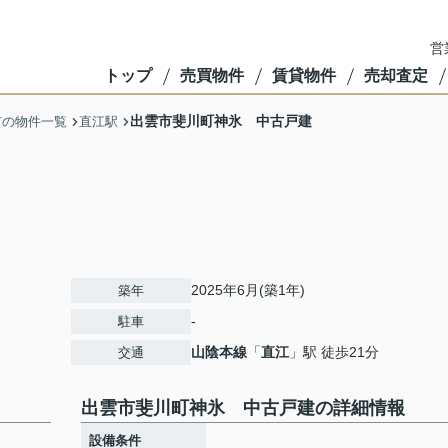
営
トップ
売買物件
賃貸物件
売却査定
出雲市斐川町神氷 中古戸建
市の物件一覧
直江駅
2025年6月(築1年)
築年
-
駐車
山陰本線
「
直江
」駅 徒歩21分
交通
出雲市斐川町神氷 中古戸建の詳細情報
設備条件