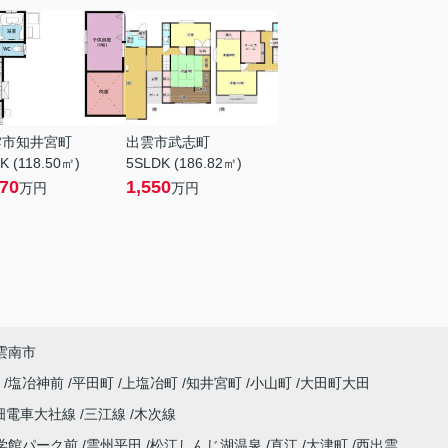
雲市知井宮町
出雲市武志町
K (118.50㎡)
5SLDK (186.82㎡)
370
1,550
万円
万円
雲南市
町
塩冶神前
平田町
上塩冶町
知井宮町
小山町
大田町大田
畑電車大社線
三江線
木次線
学館パーク前
雲州平田
松江しんじ湖温泉
直江
大津町
西出雲