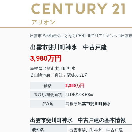
出雲市で不動産のことならCENTURY21アリオンへ
出雲
出雲市斐川町神氷 中古戸建
3,980万円
島根県
出雲市
斐川町神氷
山陰本線「直江」駅徒歩21分
3,980万円
価格
4LDK/103.66㎡
間取り/建物面積
島根県
出雲市
斐川町神氷
所在地
出雲市斐川町神氷 中古戸建の基本情報
物件名
出雲市斐川町神氷 中古戸建