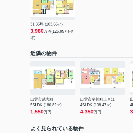
31.35坪 (103.66㎡)
3,980
万円(
126.95
万円/
坪)
近隣の物件
出雲市武志町
出雲市斐川町上直江
5SLDK (186.82㎡)
4SLDK (108.47㎡)
4
1,550
4,350
3
万円
万円
よく見られている物件