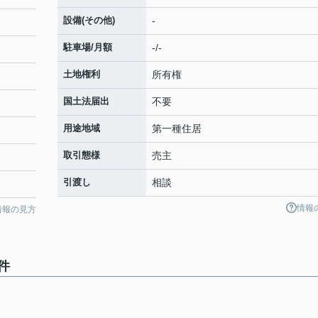
設備(その他)
-
駐車場/月額
-/-
土地権利
所有権
国土法届出
不要
用途地域
第一種住居
取引態様
売主
引渡し
相談
情報
情報の見方
件