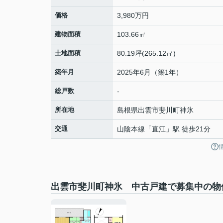
価格
3,980万円
建物面積
103.66㎡
土地面積
80.19坪(265.12㎡)
築年月
2025年6月（築1年）
総戸数
-
所在地
島根県
出雲市
斐川町神氷
交通
山陰本線
「
直江
」駅 徒歩21分
出雲市斐川町神氷 中古戸建で募集中の物