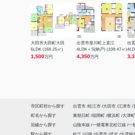
大田市大田町大田
出雲市斐川町上直江
出
6LDK (168.25㎡)
4LDK＋S(納戸) (108.47㎡)
4LD
1,500
4,350
3,
万円
万円
市区町村から探す
出雲市
松江市
大田市
江津市
町名から探す
東朝日町
稲岡町
横浜町
大津
沿線から探す
山陰本線
一畑電車北松江線
一
駅から探す
松江
川跡
出雲市
武志
出雲科