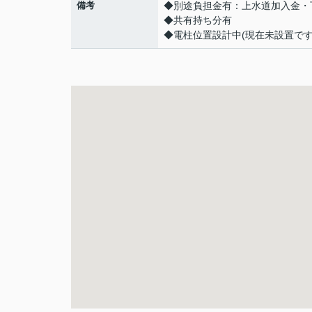
備考
◆別途負担金有：上水道加入金・
◆共有持ち分有
◆電柱位置設計中(現在未設置で