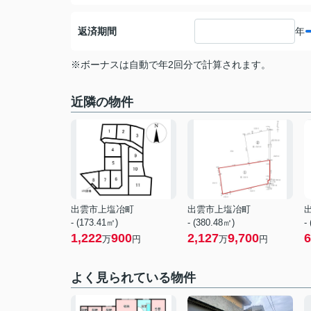
返済期間
年
※ボーナスは自動で年2回分で計算されます。
近隣の物件
出雲市上塩冶町
出雲市上塩冶町
- (173.41㎡)
- (380.48㎡)
-
1,222
900
2,127
9,700
6
万
円
万
円
よく見られている物件