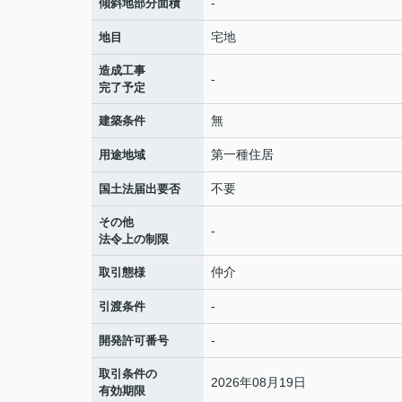
-
傾斜地部分面積
宅地
地目
造成工事
-
完了予定
無
建築条件
第一種住居
用途地域
不要
国土法届出要否
その他
-
法令上の制限
仲介
取引態様
-
引渡条件
-
開発許可番号
取引条件の
2026年08月19日
有効期限