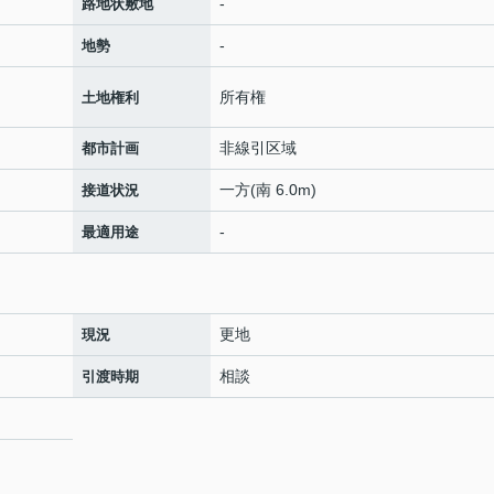
-
路地状敷地
-
地勢
所有権
土地権利
非線引区域
都市計画
一方(南 6.0m)
接道状況
-
最適用途
更地
現況
相談
引渡時期