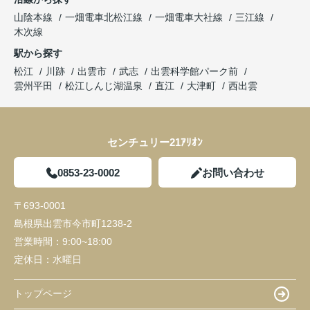
山陰本線
一畑電車北松江線
一畑電車大社線
三江線
木次線
駅から探す
松江
川跡
出雲市
武志
出雲科学館パーク前
雲州平田
松江しんじ湖温泉
直江
大津町
西出雲
センチュリー21ｱﾘｵﾝ
0853-23-0002
お問い合わせ
〒693-0001
島根県出雲市今市町1238-2
営業時間：
9:00~18:00
定休日：
水曜日
トップページ