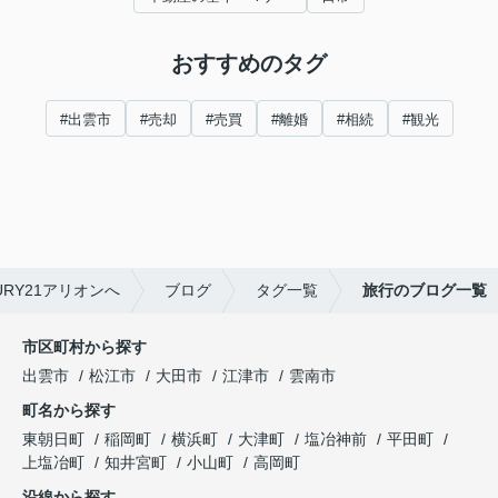
おすすめのタグ
#出雲市
#売却
#売買
#離婚
#相続
#観光
RY21アリオンへ
ブログ
タグ一覧
旅行のブログ一覧
市区町村から探す
出雲市
松江市
大田市
江津市
雲南市
町名から探す
東朝日町
稲岡町
横浜町
大津町
塩冶神前
平田町
上塩冶町
知井宮町
小山町
高岡町
沿線から探す