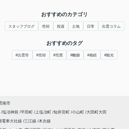
おすすめのカテゴリ
スタッフブログ
売却
投資
土地
日常
出雲コラム
おすすめのタグ
#出雲市
#売却
#売買
#離婚
#相続
#観光
雲南市
町
塩冶神前
平田町
上塩冶町
知井宮町
小山町
大田町大田
畑電車大社線
三江線
木次線