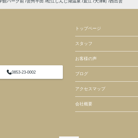
学館パーク前
雲州平田
松江しんじ湖温泉
直江
大津町
西出雲
トップページ
スタッフ
お客様の声
0853-23-0002
ブログ
アクセスマップ
会社概要