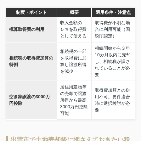
制度・ポイント
概要
適用条件・注意点
収入金額の
取得費が不明な場
概算取得費の利用
５％を取得費
合に利用可能（国
として使える
税庁認定）
相続開始から３年
相続税の一部
10カ月以内に売却
相続税の取得費加算の
を取得費に加
し、相続税が課さ
特例
算し譲渡所得
れていることが必
を減少
要
居住用建物等
取得費加算との併
の売却で譲渡
空き家譲渡の3000万
用不可。要件適合
所得から最高
円控除
時に選択検討が必
3000万円控除
要
可能
出雲市で土地売却後に押さえておきたい税