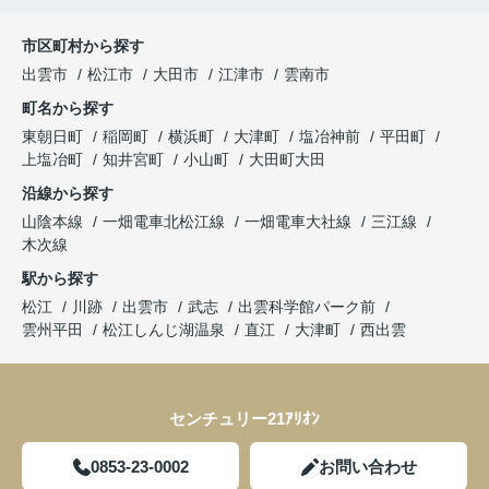
市区町村から探す
出雲市
松江市
大田市
江津市
雲南市
町名から探す
東朝日町
稲岡町
横浜町
大津町
塩冶神前
平田町
上塩冶町
知井宮町
小山町
大田町大田
沿線から探す
山陰本線
一畑電車北松江線
一畑電車大社線
三江線
木次線
駅から探す
松江
川跡
出雲市
武志
出雲科学館パーク前
雲州平田
松江しんじ湖温泉
直江
大津町
西出雲
センチュリー21ｱﾘｵﾝ
0853-23-0002
お問い合わせ