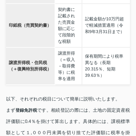
契約書に
記載され
記載金額が10万円超
た売買金
印紙税（売買契約書）
で軽減措置適用（令
額に応じ
和9年3月31日まで）
て段階的
な税額
譲渡所得
保有期間により税率
（＝収入
譲渡所得税・住民税
異なる（長期
－取得費
（＋復興特別所得税）
20.315％、短期
等）に税
39.63％）
率を適用
以下、それぞれの税目について簡単に説明いたします。
まず
です。相続登記の際には、土地の固定資産税
登録免許税
評価額に0.4％を掛けて算出します。具体的には、課税標準
額として１,０００円未満を切り捨てた評価額に税率を掛