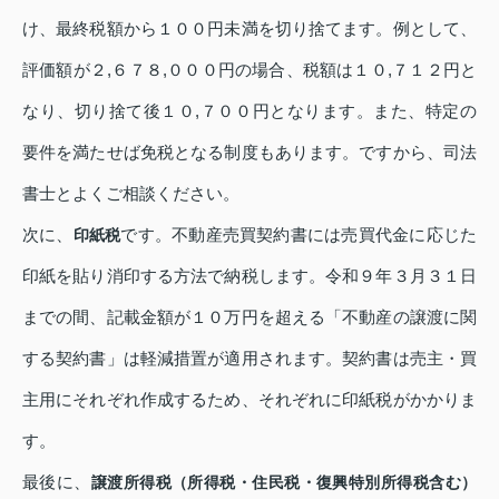
け、最終税額から１００円未満を切り捨てます。例として、
評価額が２,６７８,０００円の場合、税額は１０,７１２円と
なり、切り捨て後１０,７００円となります。また、特定の
要件を満たせば免税となる制度もあります。ですから、司法
書士とよくご相談ください。
次に、
です。不動産売買契約書には売買代金に応じた
印紙税
印紙を貼り消印する方法で納税します。令和９年３月３１日
までの間、記載金額が１０万円を超える「不動産の譲渡に関
する契約書」は軽減措置が適用されます。契約書は売主・買
主用にそれぞれ作成するため、それぞれに印紙税がかかりま
す。
最後に、
譲渡所得税（所得税・住民税・復興特別所得税含む）