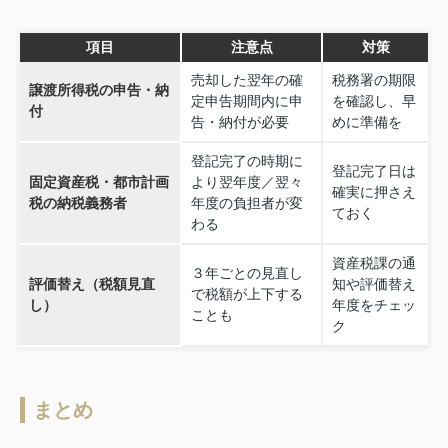
項目
注意点
対策
売却した翌年の確
税務署の期限
譲渡所得税の申告・納
定申告期間内に申
を確認し、早
付
告・納付が必要
めに準備を
登記完了の時期に
登記完了日は
固定資産税・都市計画
より翌年度／翌々
確実に押さえ
税の納税義務者
年度の負担者が変
ておく
わる
資産税課の通
３年ごとの見直し
評価替え（税額見直
知や評価替え
で税額が上下する
し）
年度をチェッ
ことも
ク
まとめ