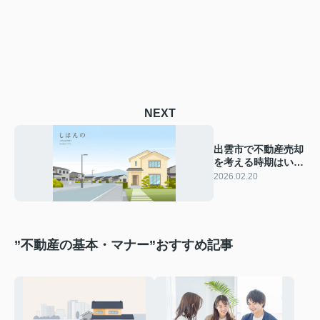
NEXT
出雲市で不動産売却
を考える時期はい
つ？市場動向と売却
2026.02.20
の流れをご紹介
”不動産の基本・マナー”おすすめ記事