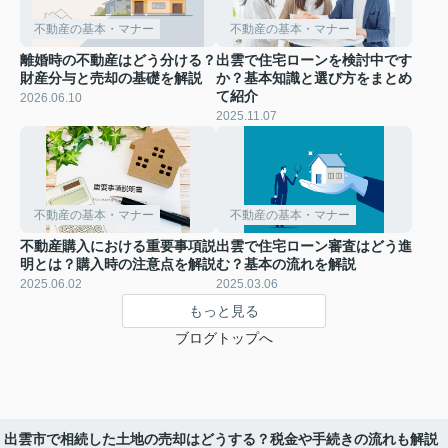
不動産の基本・マナー
不動産の基本・マナー
離婚時の不動産はどう分ける？
出雲で住宅ローンを検討中です
財産分与と売却の基礎を解説
か？基本知識と選び方をまとめ
て紹介
2026.06.10
2025.11.07
不動産の基本・マナー
不動産の基本・マナー
不動産購入における重要事項説
出雲で住宅ローン審査はどう進
明とは？購入時の注意点を解説
む？基本の流れを解説
2025.06.02
2025.03.06
もっと見る
ブログトップへ
出雲市で相続した土地の売却はどうする？税金や手続きの流れも解説