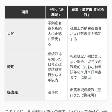
登記（法
届出（出雲市 資産税
項目
務局）
課）
不動産名
義を相続
税務上の納税義務者
目的
人に正式
および代表者を指定
に変更す
する
る
相続取得
相続登記が間に合わ
を知った
ない場合、翌年度の
日または
時期
課税前（おおむね当
協議成立
該年の１月１日時点
日から３
まで）に提出
年以内
出雲市資産税課（窓
提出先
法務局
口または郵送可）
このように、相続登記と市への届出はいずれも欠かせない手