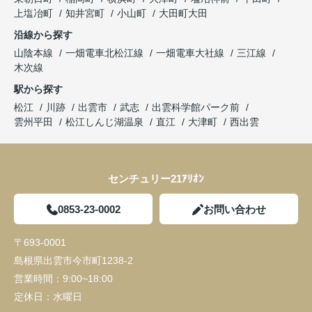
上塩冶町
知井宮町
小山町
大田町大田
沿線から探す
山陰本線
一畑電車北松江線
一畑電車大社線
三江線
木次線
駅から探す
松江
川跡
出雲市
武志
出雲科学館パーク前
雲州平田
松江しんじ湖温泉
直江
大津町
西出雲
センチュリー21ｱﾘｵﾝ
0853-23-0002
お問い合わせ
〒693-0001
島根県出雲市今市町1238-2
営業時間：
9:00~18:00
定休日：
水曜日