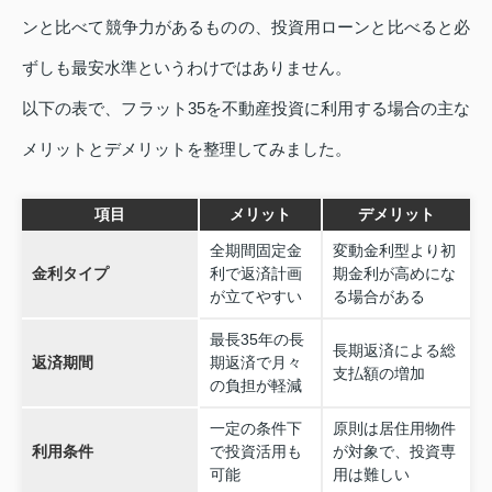
ンと比べて競争力があるものの、投資用ローンと比べると必
ずしも最安水準というわけではありません。
以下の表で、フラット35を不動産投資に利用する場合の主な
メリットとデメリットを整理してみました。
項目
メリット
デメリット
全期間固定金
変動金利型より初
金利タイプ
利で返済計画
期金利が高めにな
が立てやすい
る場合がある
最長35年の長
長期返済による総
返済期間
期返済で月々
支払額の増加
の負担が軽減
一定の条件下
原則は居住用物件
利用条件
で投資活用も
が対象で、投資専
可能
用は難しい