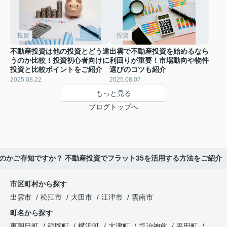
投資
投資
不動産投資は他の投資とどう違
出雲で不動産投資を始めるなら
うのか比較！投資初心者向けに
利回りが重要！市場動向や物件
投資と比較ポイントをご紹介
選びのコツも紹介
2025.08.22
2025.08.07
もっと見る
ブログトップへ
のかご存知ですか？ 不動産投資でフラット35を活用する方法をご紹介
市区町村から探す
出雲市
松江市
大田市
江津市
雲南市
町名から探す
東朝日町
稲岡町
横浜町
大津町
塩冶神前
平田町