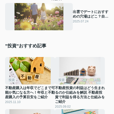
出雲でデートにおすす
めの穴場はどこ？自然
やカフェ巡りも楽しめ
2025.07.24
るスポットを紹介
”投資”おすすめ記事
投資
投資
不動産購入は年収でどこまで可
不動産投資の利益はどう生まれ
能か気になる方へ！年収と不動
るのか仕組みを解説 不動産投
産購入の予算目安をご紹介
資で利益を得る方法と仕組みを
ご紹介
2025.11.10
2025.09.02