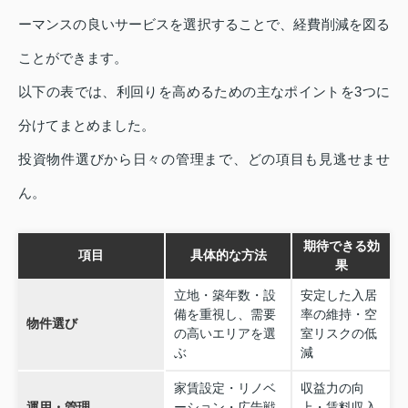
ーマンスの良いサービスを選択することで、経費削減を図る
ことができます。
以下の表では、利回りを高めるための主なポイントを3つに
分けてまとめました。
投資物件選びから日々の管理まで、どの項目も見逃せませ
ん。
期待できる効
項目
具体的な方法
果
立地・築年数・設
安定した入居
備を重視し、需要
率の維持・空
物件選び
の高いエリアを選
室リスクの低
ぶ
減
家賃設定・リノベ
収益力の向
運用・管理
ーション・広告戦
上・賃料収入