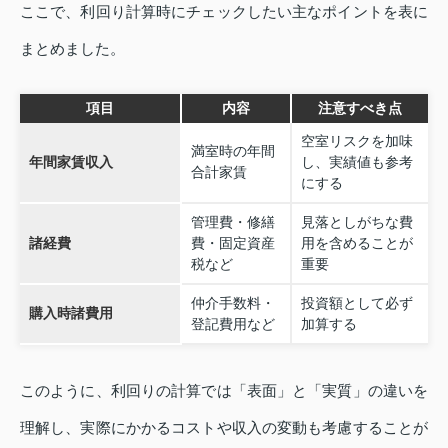
ここで、利回り計算時にチェックしたい主なポイントを表に
まとめました。
項目
内容
注意すべき点
空室リスクを加味
満室時の年間
年間家賃収入
し、実績値も参考
合計家賃
にする
管理費・修繕
見落としがちな費
諸経費
費・固定資産
用を含めることが
税など
重要
仲介手数料・
投資額として必ず
購入時諸費用
登記費用など
加算する
このように、利回りの計算では「表面」と「実質」の違いを
理解し、実際にかかるコストや収入の変動も考慮することが