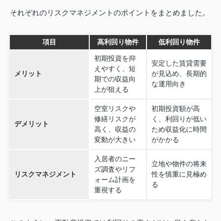
それぞれのリスクマネジメントのポイントをまとめました。
項目
高利回り物件
低利回り物件
初期投資を抑
安定した賃貸需要
えやすく、短
メリット
が見込め、長期的
期での収益向
な運用向き
上が狙える
空室リスクや
初期投資額が高
修繕リスクが
く、利回りが低い
デメリット
高く、収益の
ため収益化に時間
変動が大きい
がかかる
入居者のニー
立地や物件の将来
ズ調査やリフ
リスクマネジメント
性を慎重に見極め
ォーム計画を
る
重視する