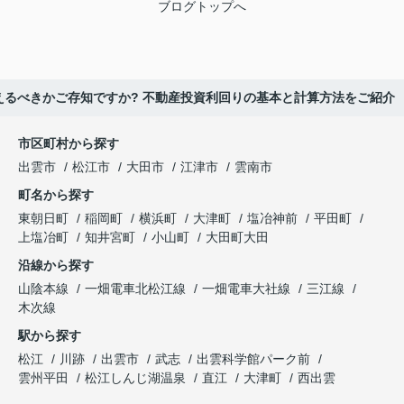
ブログトップへ
るべきかご存知ですか? 不動産投資利回りの基本と計算方法をご紹介
市区町村から探す
出雲市
松江市
大田市
江津市
雲南市
町名から探す
東朝日町
稲岡町
横浜町
大津町
塩冶神前
平田町
上塩冶町
知井宮町
小山町
大田町大田
沿線から探す
山陰本線
一畑電車北松江線
一畑電車大社線
三江線
木次線
駅から探す
松江
川跡
出雲市
武志
出雲科学館パーク前
雲州平田
松江しんじ湖温泉
直江
大津町
西出雲