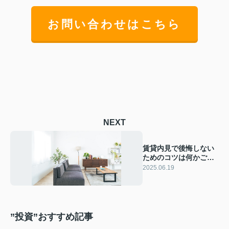
お問い合わせはこちら
NEXT
賃貸内見で後悔しない
ためのコツは何かご存
じですか 賃貸内見のポ
2025.06.19
イントや注意点をご紹
介
”投資”おすすめ記事