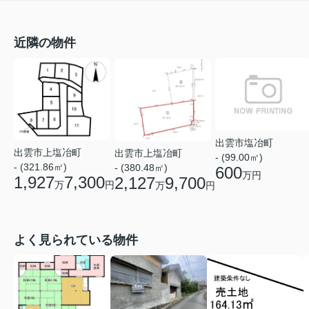
近隣の物件
出雲市塩冶町
出雲市上塩冶町
出雲市上塩冶町
- (99.00㎡)
- (321.86㎡)
- (380.48㎡)
600
万円
1,927
7,300
2,127
9,700
万
円
万
円
よく見られている物件