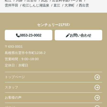
松江
川跡
出雲市
武志
出雲科学館パーク前
雲州平田
松江しんじ湖温泉
直江
大津町
西出雲
センチュリー21ｱﾘｵﾝ
0853-23-0002
お問い合わせ
〒693-0001
島根県出雲市今市町1238-2
営業時間：
9:00~18:00
定休日：
水曜日
トップページ
スタッフ
お客様の声