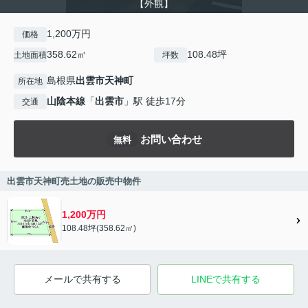
【外観】
1,200万円
価格
358.62㎡
108.48坪
土地面積
坪数
島根県
出雲市
天神町
所在地
山陰本線
「
出雲市
」駅 徒歩17分
交通
お問い合わせ
無料
出雲市天神町売土地の販売中物件
1,200万円
108.48坪(358.62㎡)
メールで共有する
LINEで共有する