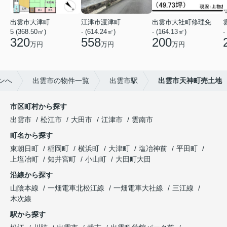
出雲市大津町
江津市渡津町
出雲市大社町修理免
5 (368.50㎡)
- (614.24㎡)
- (164.13㎡)
-
320
558
200
万円
万円
万円
ンへ
出雲市の物件一覧
出雲市駅
出雲市天神町売土地
市区町村から探す
出雲市
松江市
大田市
江津市
雲南市
町名から探す
東朝日町
稲岡町
横浜町
大津町
塩冶神前
平田町
上塩冶町
知井宮町
小山町
大田町大田
沿線から探す
山陰本線
一畑電車北松江線
一畑電車大社線
三江線
木次線
駅から探す