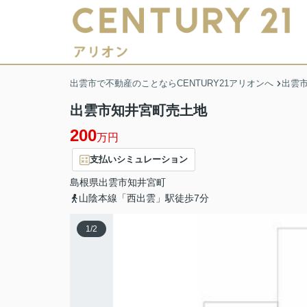
出雲市で不動産のことならCENTURY21アリオンへ
出雲
出雲市知井宮町売土地
200
万円
支払いシミュレーション
島根県
出雲市
知井宮町
山陰本線「西出雲」駅徒歩7分
1
/
2