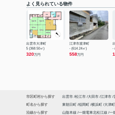
よく見られている物件
出雲市大津町
江津市渡津町
5 (368.50㎡)
- (614.24㎡)
-
320
558
1
万円
万円
市区町村から探す
出雲市
松江市
大田市
江津市
町名から探す
東朝日町
稲岡町
横浜町
大津
沿線から探す
山陰本線
一畑電車北松江線
一