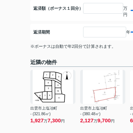
返済額（ボーナス１回分）
万
円
返済期間
年
※ボーナスは自動で年2回分で計算されます。
近隣の物件
出雲市上塩冶町
出雲市上塩冶町
- (321.86㎡)
- (380.48㎡)
-
1,927
7,300
2,127
9,700
6
万
円
万
円