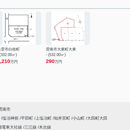
出雲市白枝町
雲南市大東町大東
 (332.00㎡)
- (532.00㎡)
,210
290
万円
万円
雲南市
町
塩冶神前
平田町
上塩冶町
知井宮町
小山町
大田町大田
畑電車大社線
三江線
木次線