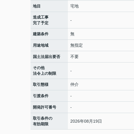
宅地
地目
造成工事
-
完了予定
無
建築条件
無指定
用途地域
不要
国土法届出要否
その他
-
法令上の制限
仲介
取引態様
-
引渡条件
-
開発許可番号
取引条件の
2026年08月19日
有効期限