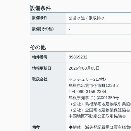
設備条件
設備条件
公営水道 / 汲取排水
設備(その他)
-
その他
89869232
物件番号
2026年08月05日
情報更新日
取扱会社
センチュリー21ｱﾘｵﾝ
島根県出雲市今市町1238-2
TEL:090-3156-2334
島根県知事 (1) 第001359号
（公社）島根県宅地建物取引業協
（公社）全国宅地建物業保証協会
中国地区不動産公正取引協議会
備考
◆解体・滅失登記費用は買主様負