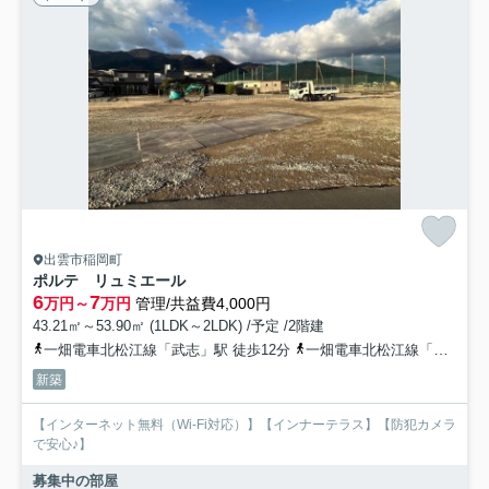
出雲市稲岡町
ポルテ リュミエール
6
7
万円～
万円
管理/共益費4,000円
43.21㎡～53.90㎡ (1LDK～2LDK) /予定 /2階建
一畑電車北松江線「武志」駅 徒歩12分
一畑電車北松江線「川跡」駅 徒歩15分
新築
【インターネット無料（Wi-Fi対応）】【インナーテラス】【防犯カメラ
で安心♪】
募集中の部屋