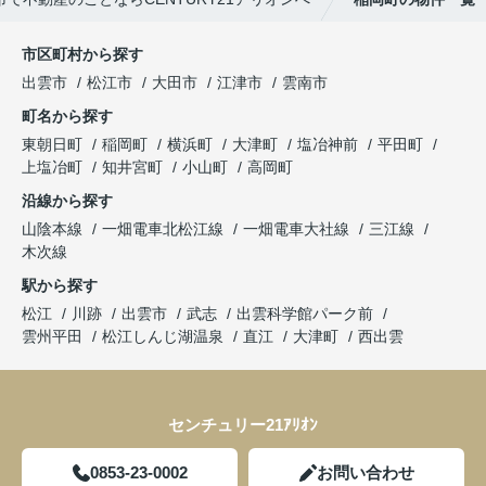
市区町村から探す
出雲市
松江市
大田市
江津市
雲南市
町名から探す
東朝日町
稲岡町
横浜町
大津町
塩冶神前
平田町
上塩冶町
知井宮町
小山町
高岡町
沿線から探す
山陰本線
一畑電車北松江線
一畑電車大社線
三江線
木次線
駅から探す
松江
川跡
出雲市
武志
出雲科学館パーク前
雲州平田
松江しんじ湖温泉
直江
大津町
西出雲
センチュリー21ｱﾘｵﾝ
0853-23-0002
お問い合わせ