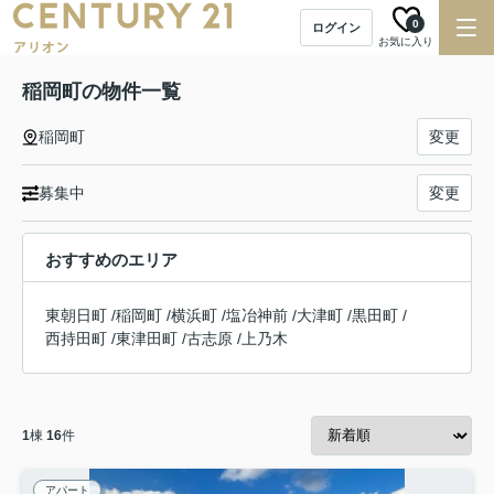
0
ログイン
お気に入り
稲岡町の物件一覧
稲岡町
変更
募集中
変更
おすすめのエリア
東朝日町
/
稲岡町
/
横浜町
/
塩冶神前
/
大津町
/
黒田町
/
西持田町
/
東津田町
/
古志原
/
上乃木
1
棟
16
件
アパート